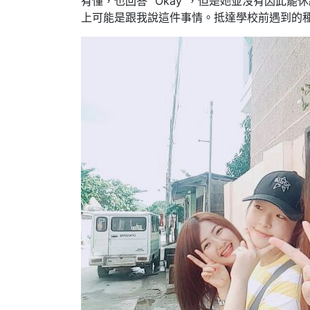
有懂，也回答 “Okay”，但是她並沒有因此
上可能是跟我說這件事情。抵達學校前遇到的
【菲律賓遊學】宿
霧I.Breeze語言學校
心得分享 by Lihan