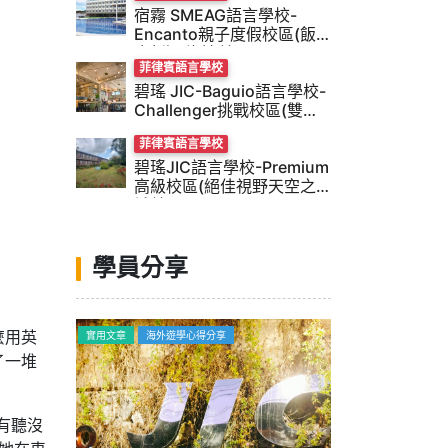
宿霧 SMEAG語言學校-
Encanto親子度假校區(飯
店新穎 海邊美景)
菲律賓語言學校
碧瑤 JIC-Baguio語言學校-
Challenger挑戰校區(雙校
風)
菲律賓語言學校
碧瑤JIC語言學校-Premium
高級校區(絕佳視野天空之
城美景)
學員分享
麼用英
海外遊學心得分享
海外遊學心得分享
了一堆
有聽沒