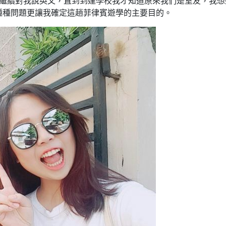
罷休繼續對我說英文，直到到達學校我才知道原來我們是室友，我
種種問題更讓我確定這趟菲律賓遊學的主要目的。
【碧瑤旅遊】浪漫
【Troy菲律賓
西班牙古鎮Vigan自
心得】雅思從2.
由行與美食分享~
步到6.5 – 我
Amazing Talk
英文老師了!