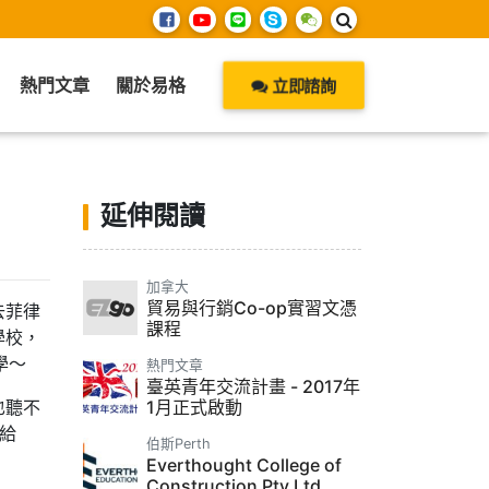
熱門文章
關於易格
立即諮詢
延伸閱讀
加拿大
貿易與行銷Co-op實習文憑
去菲律
課程
學校，
學～
熱門文章
臺英青年交流計畫 - 2017年
也聽不
1月正式啟動
給
伯斯Perth
Everthought College of
Construction Pty Ltd