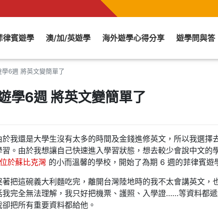
菲律賓遊學
澳/加/英遊學
海外遊學心得分享
遊學問與答
DT 遊學6週 將英文變簡單了
DT 遊學6週 將英文變簡單了
由於我還是大學生沒有太多的時間及金錢進修英文，所以我選擇
學習。由於我想讓自己快速進入學習狀態，想去較少會說中文的
T 位於蘇比克灣
的小而溫馨的學校，開始了為期 6 週的菲律賓遊
哭著把這碗義大利麵吃完，離開台灣陸地時的我不太會講英文，
話我完全無法理解，我只好把機票、護照、入學證……等資料都遞
我卻把所有重要資料都給他。