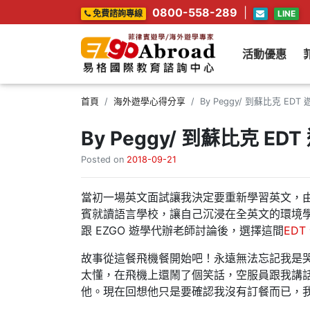
0800-558-289
|
免費諮詢專線
LINE
活動優惠
首頁
海外遊學心得分享
By Peggy/ 到蘇比克 E
By Peggy/ 到蘇比克 E
Posted on
2018-09-21
當初一場英文面試讓我決定要重新學習英文，
賓就讀語言學校，讓自己沉浸在全英文的環境
跟 EZGO 遊學代辦老師討論後，選擇這間
ED
故事從這餐飛機餐開始吧！永遠無法忘記我是
太懂，在飛機上還鬧了個笑話，空服員跟我講
他。現在回想他只是要確認我沒有訂餐而已，