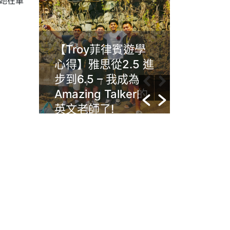
想她在車
遊學
Gim菲律賓克拉克
Wend
5 進
Anglo遊學心得：學
霧IMS
成為
習動機很重要，英
尋語言
er的
文沒有年齡限制，
點之旅
任何年齡層的人都
能夠提升自己