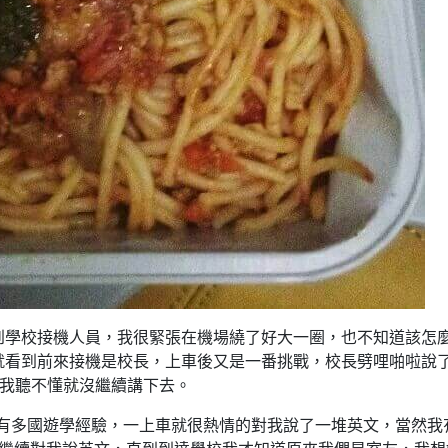
到學校接機人員，我很緊張在機場繞了好大一圈，也不知道該怎
海外遊學心得分享
菲律賓遊學 吃喝玩樂
實用文章
海外遊學心得分享
就看到前來接機是校長，上車後又是一番挑戰，校長劈哩啪啦說
知道我聽不懂就沒繼續講下去。
擁有多國遊學經驗，一上車就很熱情的對我說了一堆英文，當然我