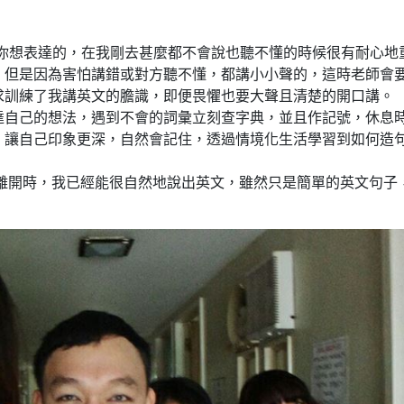
出你想表達的，在我剛去甚麼都不會說也聽不懂的時候很有耐心地
，但是因為害怕講錯或對方聽不懂，都講小小聲的，這時老師會
求訓練了我講英文的膽識，即便畏懼也要大聲且清楚的開口講。
達自己的想法，遇到不會的詞彙立刻查字典，並且作記號，休息
，讓自己印象更深，自然會記住，透過情境化生活學習到如何造
我離開時，我已經能很自然地說出英文，雖然只是簡單的英文句子