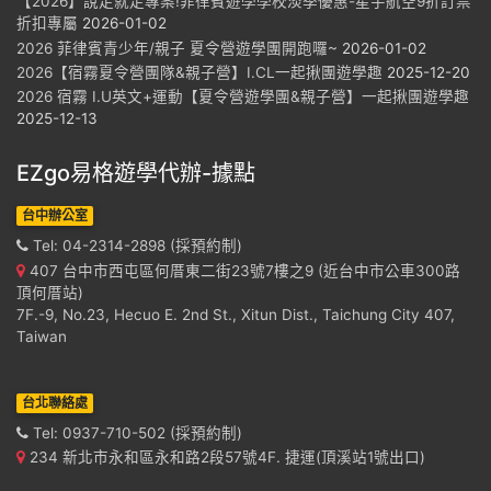
【2026】說走就走專案!菲律賓遊學學校淡季優惠-星宇航空9折訂票
折扣專屬
2026-01-02
2026 菲律賓青少年/親子 夏令營遊學團開跑囉~
2026-01-02
2026【宿霧夏令營團隊&親子營】I.CL一起揪團遊學趣
2025-12-20
2026 宿霧 I.U英文+運動【夏令營遊學團&親子營】一起揪團遊學趣
2025-12-13
EZgo易格遊學代辦-據點
台中辦公室
Tel: 04-2314-2898 (採預約制)
407 台中市西屯區何厝東二街23號7樓之9 (近台中市公車300路
頂何厝站)
7F.-9, No.23, Hecuo E. 2nd St., Xitun Dist., Taichung City 407,
Taiwan
台北聯絡處
Tel: 0937-710-502 (採預約制)
234 新北市永和區永和路2段57號4F. 捷運(頂溪站1號出口)