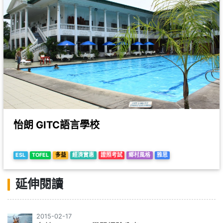
怡朗 GITC語言學校
ESL
TOFEL
多益
經濟實惠
證照考試
鄉村風格
雅思
延伸閱讀
2015-02-17