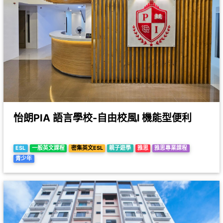
怡朗PIA 語言學校-自由校風l 機能型便利
ESL
一般英文課程
密集英文ESL
親子遊學
雅思
雅思專業課程
青少年