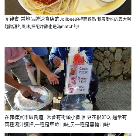
菲律賓 當地品牌速食店的
Jollibee的裡面餐點 我最愛吃的義大利
麵微甜的風味,搭配炸雞也是滿match的!
在菲律賓市區街道 常會有街頭小攤販 豆花很鮮Q, 通常有
兩種湯汁選擇,一種是草莓口味,另一種是黑糖口味!