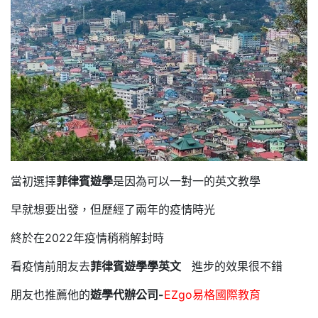
當初選擇
菲律賓遊學
是因為可以一對一的英文教學
早就想要出發，但歷經了兩年的疫情時光
終於在2022年疫情稍稍解封時
看疫情前朋友去
菲律賓遊學學英文
進步的效果很不錯
朋友也推薦他的
遊學代辦公司-
EZgo易格國際教育