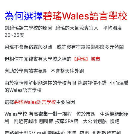
為何選擇
碧瑤Wales語言學校
到碧瑤語言學校的原因 碧瑤的天氣涼爽宜人 平均溫度
20~25度
碧瑤不會像宿霧般炎熱 或許沒有宿霧娛樂那麼多元熱鬧
但相信在菲律賓有大學城之稱的
【碧瑤】城市
有助於學習讀書氛圍 不會整天往外跑
由於疫情剛解封能選擇的學校有限 挑選評價不錯 小而溫馨
的Wales語言學校
選擇
碧瑤Wales語言學校
主要原因
Wales學校 有高
密集一對一
課程 位於市區 生活機能超便
利 附近有超市 咖啡館 按摩SPA館 大公園划船 慢跑
走路到大型SM mall購物中心 市集 夜市 也都散步可到