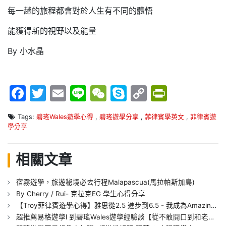
每一趟的旅程都會對於人生有不同的體悟
能獲得新的視野以及能量
By 小水晶
Facebook
Twitter
Email
Line
WeChat
Skype
Copy
PrintFr
Link
Tags:
碧瑤Wales遊學心得
,
碧瑤遊學分享
,
菲律賓學英文
,
菲律賓遊
學分享
相關文章
宿霧遊學，旅遊秘境必去行程Malapascua(馬拉帕斯加島)
By Cherry / Rui- 克拉克EG 學生心得分享
【Troy菲律賓遊學心得】雅思從2.5 進步到6.5 - 我成為Amazing Talker的英文老師了!
超推薦易格遊學l 到碧瑤Wales遊學經驗談【從不敢開口到和老師說的有說有笑，這種成就感讓我對英文更有信心、有自信】