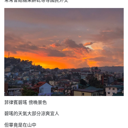
常常會給糖果餅乾等等國民外交
菲律賓碧瑤 傍晚景色
碧瑤的天氣大部分涼爽宜人
但畢竟是在山中