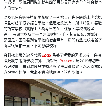
佳選擇，學校周圍機能就有四間百貨公司完完全全符合我本
人的需求～
以及為何會選擇這間學校呢？一開始自己先在網路上爬文選
擇且考慮了很多語言學校，但是始終沒有一所『特別』喜歡
的語言學校（實際上因為考量老師、住宿、學校環境等
等)，考慮太多反而一直無法遲遲下手，其實最最最始終的
原因是，因為看到各學校的宿舍照片，房間有些比較老舊了
所以很害怕一直下不定哪學校好。
直到找上我的遊學代辦
EZgo
易格
了解我的需求之後，直接
推薦我了兩所學校 其中一所就是
I.Breeze
，是2019年初新
蓋好校區，看到環境設施照片與了解周遭機能，以及查詢師
資評價不錯後，我毫不猶豫地選擇了這所學校。