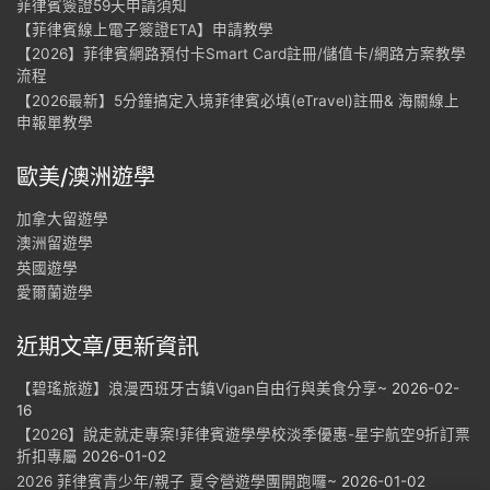
菲律賓簽證59天申請須知
【菲律賓線上電子簽證ETA】申請教學
【2026】菲律賓網路預付卡Smart Card註冊/儲值卡/網路方案教學
流程
【2026最新】5分鐘搞定入境菲律賓必填(eTravel)註冊& 海關線上
申報單教學
歐美/澳洲遊學
加拿大留遊學
澳洲留遊學
英國遊學
愛爾蘭遊學
近期文章/更新資訊
【碧瑤旅遊】浪漫西班牙古鎮Vigan自由行與美食分享~
2026-02-
16
【2026】說走就走專案!菲律賓遊學學校淡季優惠-星宇航空9折訂票
折扣專屬
2026-01-02
2026 菲律賓青少年/親子 夏令營遊學團開跑囉~
2026-01-02