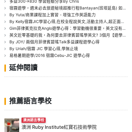
多益300->830 學習經驗分享By Chris
宿霧遊學，週末必去旅遊秘境超推行程Bantayan(班塔延島) 如何去? 費用多少?
By Yuta/商業課程加上實習 - 增強工作英語能力
By Kelly宿霧JIC學習心得,在校全程說英文,活動主持人,超正面能量.
Gim菲律賓克拉克Anglo遊學心得：學習動機很重要，英文沒有年齡限制，任何年齡層的人都能夠提升自己
英文近零基礎的我，為何要去菲律賓碧瑤學英文? 3個月【遊學心得】學習效果與分享好吃好玩
By JOY/ 兩個月菲律賓碧瑤Talk多益課程遊學心得
By Uriah/宿霧 JIC 學習心得,學無止境
易格暑期遊學/2016 宿霧Cebu-JIC 遊學心得
延伸閱讀
推薦語言學校
澳洲語言學校
澳洲 Ruby Institute紅寶石技術學院