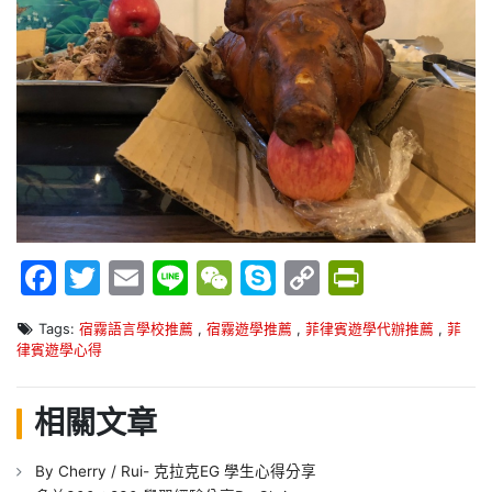
Facebook
Twitter
Email
Line
WeChat
Skype
Copy
PrintFr
Link
Tags:
宿霧語言學校推薦
,
宿霧遊學推薦
,
菲律賓遊學代辦推薦
,
菲
律賓遊學心得
相關文章
By Cherry / Rui- 克拉克EG 學生心得分享