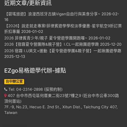
近期文章/更新資訊
【碧瑤旅遊】浪漫西班牙古鎮Vigan自由行與美食分享~
2026-02-
16
【2026】說走就走專案!菲律賓遊學學校淡季優惠-星宇航空9折訂票
折扣專屬
2026-01-02
2026 菲律賓青少年/親子 夏令營遊學團開跑囉~
2026-01-02
2026【宿霧夏令營團隊&親子營】I.CL一起揪團遊學趣
2025-12-20
2026 宿霧 I.U英文+運動【夏令營遊學團&親子營】一起揪團遊學趣
2025-12-13
EZgo易格遊學代辦-據點
台中辦公室
Tel: 04-2314-2898 (採預約制)
407 台中市西屯區何厝東二街23號7樓之9 (近台中市公車300路
頂何厝站)
7F.-9, No.23, Hecuo E. 2nd St., Xitun Dist., Taichung City 407,
Taiwan