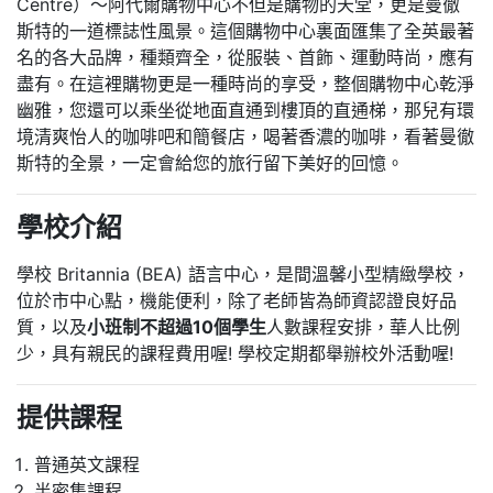
Centre）～阿代爾購物中心不但是購物的天堂，更是曼徹
斯特的一道標誌性風景。這個購物中心裏面匯集了全英最著
名的各大品牌，種類齊全，從服裝、首飾、運動時尚，應有
盡有。在這裡購物更是一種時尚的享受，整個購物中心乾淨
幽雅，您還可以乘坐從地面直通到樓頂的直通梯，那兒有環
境清爽怡人的咖啡吧和簡餐店，喝著香濃的咖啡，看著曼徹
斯特的全景，一定會給您的旅行留下美好的回憶。
學校介紹
學校 Britannia (BEA) 語言中心，是間溫馨小型精緻學校，
位於市中心點，機能便利，除了老師皆為師資認證良好品
質，以及
小班制不超過10個學生
人數課程安排，華人比例
少，具有親民的課程費用喔! 學校定期都舉辦校外活動喔!
提供課程
普通英文課程
半密集課程