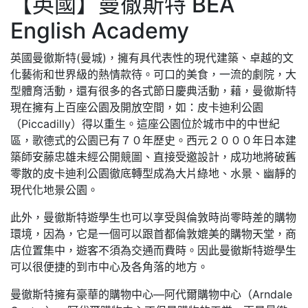
【英國】曼徹斯特 BEA
English Academy
英國曼徹斯特(曼城)，擁有具代表性的現代建築、卓越的文
化藝術和世界級的熱情款待。可口的美食，一流的劇院，大
型體育活動，還有很多的各式節日慶典活動，藉，曼徹斯特
現在擁有上百座公園及開放空間，如：皮卡迪利公園
（Piccadilly）得以重生。這座公園位於城市中的中世紀
區，歌德式的公園已有７０年歷史。西元２０００年日本建
築師安藤忠雄未經公開競圖、直接受邀設計，成功地將破舊
零散的皮卡迪利公園徹底轉型成為大片綠地、水景、幽靜的
現代化地景公園。
此外，曼徹斯特遊學生也可以享受與倫敦時尚零時差的購物
環境，因為，它是一個可以跟首都倫敦媲美的購物天堂，商
店位置集中，遊客不須為交通而費時。因此曼徹斯特遊學生
可以很便捷的到市中心及各角落的地方。
曼徹斯特擁有豪華的購物中心—阿代爾購物中心（Arndale