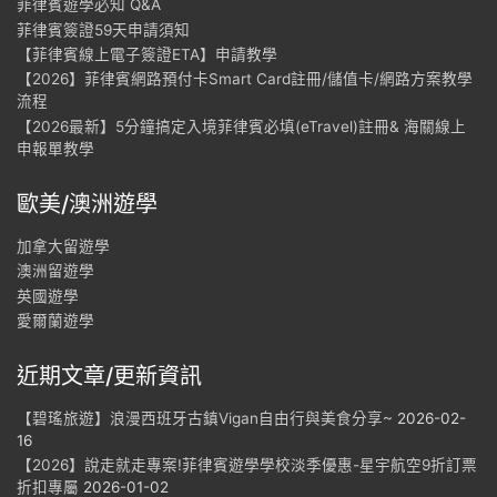
菲律賓遊學必知 Q&A
菲律賓簽證59天申請須知
【菲律賓線上電子簽證ETA】申請教學
【2026】菲律賓網路預付卡Smart Card註冊/儲值卡/網路方案教學
流程
【2026最新】5分鐘搞定入境菲律賓必填(eTravel)註冊& 海關線上
申報單教學
歐美/澳洲遊學
加拿大留遊學
澳洲留遊學
英國遊學
愛爾蘭遊學
近期文章/更新資訊
【碧瑤旅遊】浪漫西班牙古鎮Vigan自由行與美食分享~
2026-02-
16
【2026】說走就走專案!菲律賓遊學學校淡季優惠-星宇航空9折訂票
折扣專屬
2026-01-02