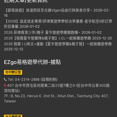
近期文章/更新資訊
【碧瑤旅遊】浪漫西班牙古鎮Vigan自由行與美食分享~
2026-02-
16
【2026】說走就走專案!菲律賓遊學學校淡季優惠-星宇航空9折訂票
折扣專屬
2026-01-02
2026 菲律賓青少年/親子 夏令營遊學團開跑囉~
2026-01-02
2026【宿霧夏令營團隊&親子營】I.CL一起揪團遊學趣
2025-12-20
2026 宿霧 I.U英文+運動【夏令營遊學團&親子營】一起揪團遊學趣
2025-12-13
EZgo易格遊學代辦-據點
台中辦公室
Tel: 04-2314-2898 (採預約制)
407 台中市西屯區何厝東二街23號7樓之9 (近台中市公車300路
頂何厝站)
7F.-9, No.23, Hecuo E. 2nd St., Xitun Dist., Taichung City 407,
Taiwan
台北聯絡處