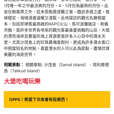
1月唯一年之中最涼爽的月份，4、5月份為最熱的月份。此
省在颱風帶之外，從未受颱風侵襲之害，臨近赤道之處，氣
候穩定、海域清澈溫暖又湛藍。此地探訪的觀光名勝相當
多，包括菲律賓最高峰的RAPO火山、馬可波羅飯店、新舊
市融，是許多世界各地來的觀光客最喜愛挑戰的山岳，大堡
的漂亮海岸及豐富的海上資源更是許多人心目中的潛水天
堂。尤其沙茂島上的珍珠農場度假村，更成為許多潛水客口
中相當知名的地點，喜愛潛水的人可以此為起點，盡情欣賞
美麗的海底世界。
相關景點：
相關景點: 沙茂島（Samal Island）、塔利庫德
島（Talikud Island）
大堡吃喝玩樂
OPPS！希望下次來會有些東西！