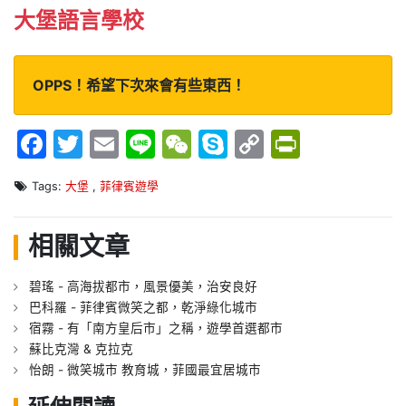
大堡語言學校
OPPS！希望下次來會有些東西！
Facebook
Twitter
Email
Line
WeChat
Skype
Copy
PrintFr
Link
Tags:
大堡
,
菲律賓遊學
相關文章
碧瑤 - 高海拔都市，風景優美，治安良好
巴科羅 - 菲律賓微笑之都，乾淨綠化城市
宿霧 - 有「南方皇后市」之稱，遊學首選都市
蘇比克灣 & 克拉克
怡朗 - 微笑城市 教育城，菲國最宜居城市