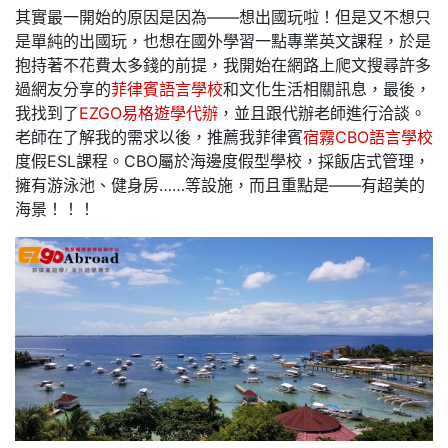
其實最一開始的原因是因為——想出國玩啦！但是又不想只
是單純的出國玩，也想在國外學習一點專業英文課程，於是
抱持著不花費太多錢的前提，我開始在網路上爬文搜尋許多
過網友分享的
菲律賓語言學校
和文化生活相關訊息，最後，
我找到了
EZGO易格遊學代辦
，並且跟代辦老師進行洽談。
老師在了解我的需求以後，推薦我菲律賓
宿霧CBO語言學校
度假ESL課程。CBO屬於海邊度假型學校，採飯店式管理，
擁有游泳池、健身房……等設施，而且重點是——有超美的
海景！！！