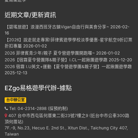
近期文章/更新資訊
【碧瑤旅遊】浪漫西班牙古鎮Vigan自由行與美食分享~
2026-02-
16
【2026】說走就走專案!菲律賓遊學學校淡季優惠-星宇航空9折訂票
折扣專屬
2026-01-02
2026 菲律賓青少年/親子 夏令營遊學團開跑囉~
2026-01-02
2026【宿霧夏令營團隊&親子營】I.CL一起揪團遊學趣
2025-12-20
2026 宿霧 I.U英文+運動【夏令營遊學團&親子營】一起揪團遊學趣
2025-12-13
EZgo易格遊學代辦-據點
台中辦公室
Tel: 04-2314-2898 (採預約制)
407 台中市西屯區何厝東二街23號7樓之9 (近台中市公車300路
頂何厝站)
7F.-9, No.23, Hecuo E. 2nd St., Xitun Dist., Taichung City 407,
Taiwan