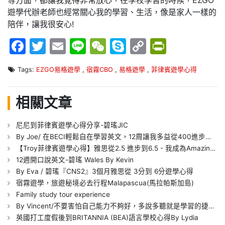
遊學代辦老師也經常關心我的學習、生活，像是家人一樣的
陪伴，讓我很安心!
Facebook
Twitter
Email
Line
WeChat
Skype
Copy
PrintFr
Link
Tags:
EZGO易格遊學
,
宿霧CBO
,
易格遊學
,
菲律賓遊學心得
相關文章
尼尼到菲律賓遊學心得分享-碧瑤JIC
By Joe/ 在BECI輕鬆自在學習英文，12周讓我多益從400進步到800
【Troy菲律賓遊學心得】雅思從2.5 進步到6.5 - 我成為Amazing Talker的英文老師了!
12週開口說英文-碧瑤 Wales By Kevin
By Eva / 碧瑤『CNS2』3個月雅思從 3分到 6分遊學心得
宿霧遊學，旅遊秘境必去行程Malapascua(馬拉帕斯加島)
Family study tour experience
By Vincent/不要害怕自己能力不夠好，多說多聽就是學習的捷徑 BECI
英國打工度假後到BRITANNIA (BEA)語言學校心得By Lydia