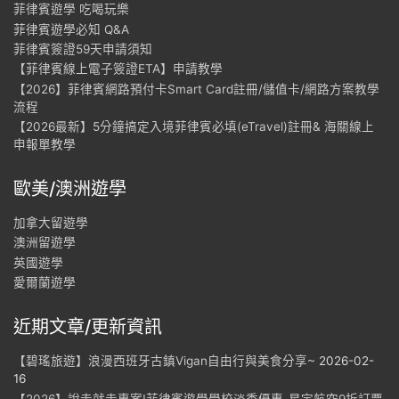
菲律賓遊學 吃喝玩樂
菲律賓遊學必知 Q&A
菲律賓簽證59天申請須知
【菲律賓線上電子簽證ETA】申請教學
【2026】菲律賓網路預付卡Smart Card註冊/儲值卡/網路方案教學
流程
【2026最新】5分鐘搞定入境菲律賓必填(eTravel)註冊& 海關線上
申報單教學
歐美/澳洲遊學
加拿大留遊學
澳洲留遊學
英國遊學
愛爾蘭遊學
近期文章/更新資訊
【碧瑤旅遊】浪漫西班牙古鎮Vigan自由行與美食分享~
2026-02-
16
【2026】說走就走專案!菲律賓遊學學校淡季優惠-星宇航空9折訂票