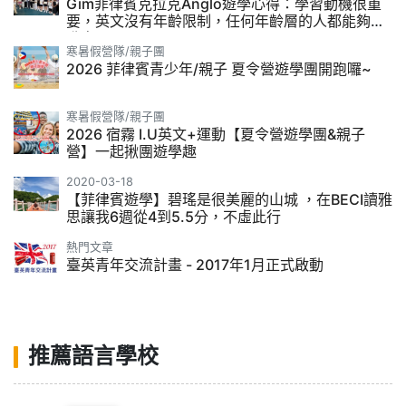
Gim菲律賓克拉克Anglo遊學心得：學習動機很重
要，英文沒有年齡限制，任何年齡層的人都能夠提
升自己
寒暑假營隊/親子團
2026 菲律賓青少年/親子 夏令營遊學團開跑囉~
寒暑假營隊/親子團
2026 宿霧 I.U英文+運動【夏令營遊學團&親子
營】一起揪團遊學趣
2020-03-18
【菲律賓遊學】碧瑤是很美麗的山城 ，在BECI讀雅
思讓我6週從4到5.5分，不虛此行
熱門文章
臺英青年交流計畫 - 2017年1月正式啟動
推薦語言學校