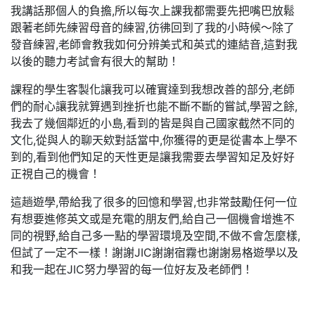
我講話那個人的負擔,所以每次上課我都需要先把嘴巴放鬆
跟著老師先練習母音的練習,彷彿回到了我的小時候～除了
發音練習,老師會教我如何分辨美式和英式的連結音,這對我
以後的聽力考試會有很大的幫助！
課程的學生客製化讓我可以確實達到我想改善的部分,老師
們的耐心讓我就算遇到挫折也能不斷不斷的嘗試,學習之餘,
我去了幾個鄰近的小島,看到的皆是與自己國家截然不同的
文化,從與人的聊天欸對話當中,你獲得的更是從書本上學不
到的,看到他們知足的天性更是讓我需要去學習知足及好好
正視自己的機會！
這趟遊學,帶給我了很多的回憶和學習,也非常鼓勵任何一位
有想要進修英文或是充電的朋友們,給自己一個機會增進不
同的視野,給自己多一點的學習環境及空間,不做不會怎麼樣,
但試了一定不一樣！謝謝JIC謝謝宿霧也謝謝易格遊學以及
和我一起在JIC努力學習的每一位好友及老師們！