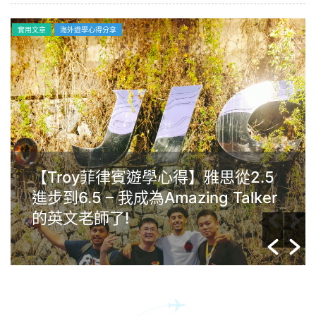
章
海外遊學心得分享
海外遊學心得
Troy菲律賓遊學心得】雅思從2.5
Gi
步到6.5 – 我成為Amazing Talker
學習
的英文老師了!
制，