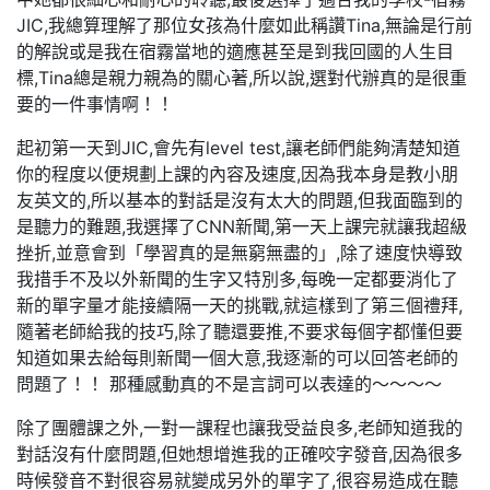
JIC,我總算理解了那位女孩為什麼如此稱讚Tina,無論是行前
的解說或是我在宿霧當地的適應甚至是到我回國的人生目
標,Tina總是親力親為的關心著,所以說,選對代辦真的是很重
要的一件事情啊！！
起初第一天到JIC,會先有level test,讓老師們能夠清楚知道
你的程度以便規劃上課的內容及速度,因為我本身是教小朋
友英文的,所以基本的對話是沒有太大的問題,但我面臨到的
是聽力的難題,我選擇了CNN新聞,第一天上課完就讓我超級
挫折,並意會到「學習真的是無窮無盡的」,除了速度快導致
我措手不及以外新聞的生字又特別多,每晚一定都要消化了
新的單字量才能接續隔一天的挑戰,就這樣到了第三個禮拜,
隨著老師給我的技巧,除了聽還要推,不要求每個字都懂但要
知道如果去給每則新聞一個大意,我逐漸的可以回答老師的
問題了！！ 那種感動真的不是言詞可以表達的～～～～
除了團體課之外,一對一課程也讓我受益良多,老師知道我的
對話沒有什麼問題,但她想增進我的正確咬字發音,因為很多
時候發音不對很容易就變成另外的單字了,很容易造成在聽