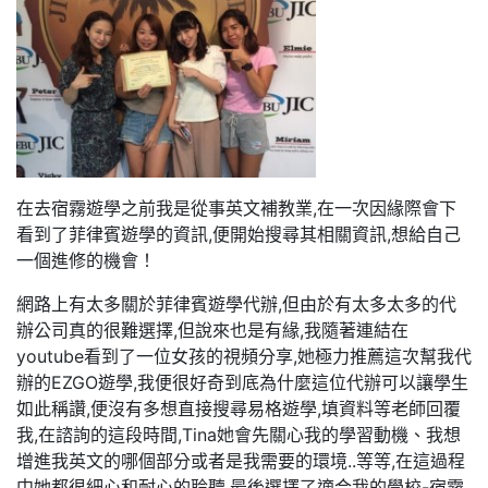
在去宿霧遊學之前我是從事英文補教業,在一次因緣際會下
看到了菲律賓遊學的資訊,便開始搜尋其相關資訊,想給自己
一個進修的機會！
網路上有太多關於菲律賓遊學代辦,但由於有太多太多的代
辦公司真的很難選擇,但說來也是有緣,我隨著連結在
youtube看到了一位女孩的視頻分享,她極力推薦這次幫我代
辦的EZGO遊學,我便很好奇到底為什麼這位代辦可以讓學生
如此稱讚,便沒有多想直接搜尋易格遊學,填資料等老師回覆
我,在諮詢的這段時間,Tina她會先關心我的學習動機、我想
增進我英文的哪個部分或者是我需要的環境..等等,在這過程
中她都很細心和耐心的聆聽,最後選擇了適合我的學校-宿霧