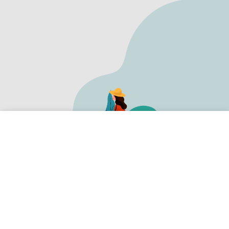
撥打電話
最新優惠
易格LINE
預約諮詢
小資輕遊學 x 精選課程 x 2個月