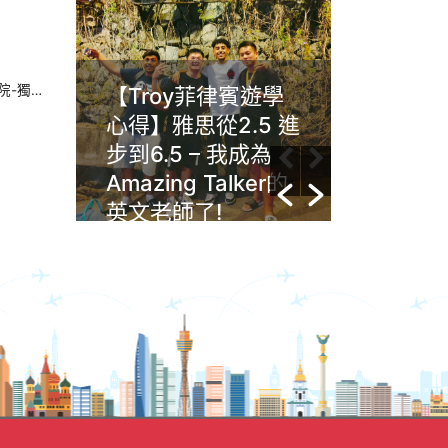
度假式學習
浪漫
【Troy菲律賓遊學
Gim菲
an自
心得】雅思從2.5 進
Angl
~
步到6.5 – 我成為
習動機
Amazing Talker的
文沒有
英文老師了!
任何年
能夠提