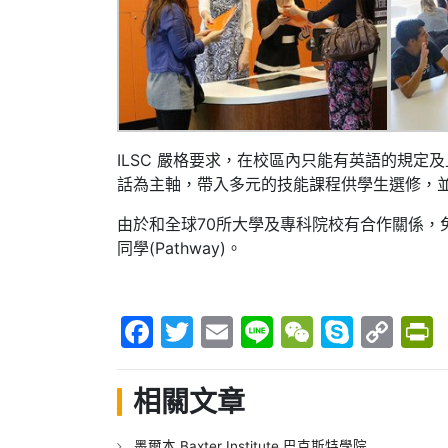
ILSC 嚴格要求，在校區內只能有英語的規定
話為主軸，帶入多元的技能課程供學生選修，並採
由於和全球70所大學及專科院校有合作關係，
同學(Pathway)。
Facebook
Twitter
Email
Line
WeChat
Skype
Co
P
Lin
相關文章
墨爾本 Baxter Institute 巴克斯特學院