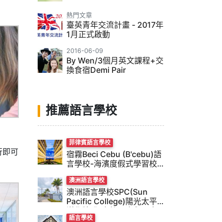
熱門文章
臺英青年交流計畫 - 2017年
1月正式啟動
2016-06-09
By Wen/3個月英文課程+交
換食宿Demi Pair
推薦語言學校
菲律賓語言學校
行即可
宿霧Beci Cebu (B'cebu)語
言學校-海濱度假式學習校
風
澳洲語言學校
澳洲語言學校SPC(Sun
Pacific College)陽光太平
洋學院-獨立校園舍與伙食
語言學校
三餐全包度假式學習