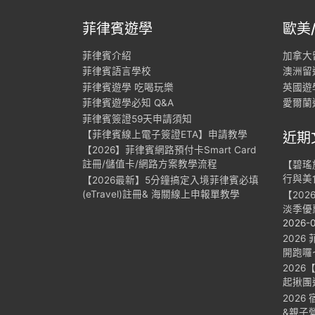
菲律賓遊學
歐美
菲律賓介紹
加拿大
菲律賓語言學校
澳洲留
菲律賓遊學 吃喝玩樂
英國遊
菲律賓遊學必知 Q&A
愛爾蘭
菲律賓簽證59天申請須知
【菲律賓線上電子簽證ETA】申請教學
近期
【2026】菲律賓網路預付卡Smart Card
註冊/儲值卡/網路方案教學流程
【碧瑤
行與美
【2026最新】5分鐘搞定入境菲律賓必填
(eTravel)註冊& 海關線上申報單教學
【20
淡季優
2026-
202
開跑囉
2026
起揪團
2026
&親子