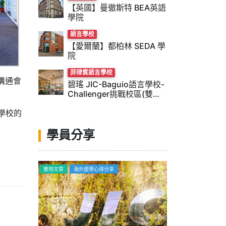
【英國】曼徹斯特 BEA英語
學院
語言學校
【愛爾蘭】都柏林 SEDA 學
院
菲律賓語言學校
溝通會
碧瑤 JIC-Baguio語言學校-
Challenger挑戰校區(雙校
風)
學校的
學員分享
喝玩樂
實用文章
海外遊學心得分享
海外遊學心得分享