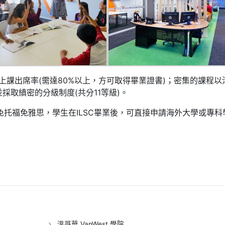
及上課出席率(需達80%以上，方可取得畢業證書)；密集的課程以
取縝密的分級制度(共分11等級)。
免托福免雅思，學生在ILSC畢業後，可直接申請海外大學或專科
py
rintFriendly
海外遊學心得分享
海外遊學心得分享
菲律賓遊學 吃
k
溫哥華 VanWest 學院