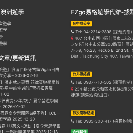
/澳洲遊學
EZgo易格遊學代辦-據
留遊學
台中辦公室
遊學
Tel: 04-2314-2898 (採預約制)
學
407 台中市西屯區何厝東二街2
遊學
之9 (近台中市公車300路頂何厝站
7F.-9, No.23, Hecuo E. 2nd St., 
Dist., Taichung City 407, Taiwan
文章/更新資訊
旅遊】浪漫西班牙古鎮Vigan自由
台北聯絡處
食分享~
2026-02-16
26】說走就走專案!菲律賓遊學學校
Tel: 0937-710-502 (採預約制)
惠-星宇航空9折訂票折扣專屬
234 新北市永和區永和路2段57號
01-02
捷運(頂溪站1號出口)
6 菲律賓青少年/親子 夏令營遊學團
~
2026-01-02
彰投南聯絡處
【宿霧夏令營團隊&親子營】I.CL一
遊學趣
2025-12-20
Tel: 0985-300-417 (採預約制)
 宿霧 I.U英文+運動【夏令營遊學團
營】一起揪團遊學趣
2025-12-13
合作夥伴