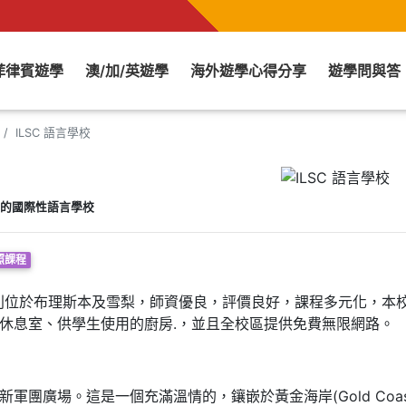
菲律賓遊學
澳/加/英遊學
海外遊學心得分享
遊學問與答
ILSC 語言學校
的國際性語言學校
照課程
別位於布理斯本及雪梨，師資優良，評價良好，課程多元化，
本
休息室
、供學生使用的廚房.，並且全校區提供免費無限網路。
澳新軍團廣場。這是一個充滿溫情的，鑲嵌於黃金海岸
(Gold Coa