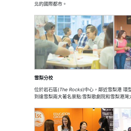
北的國際都市。
雪梨分校
位於
岩石區
(
The Rocks
)
中心，
鄰近
雪梨港
環
到達雪梨兩大著名景點
:
雪梨歌劇院和
雪梨港灣