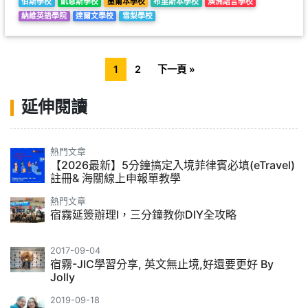
伯斯學校
凱恩斯學校
墨爾本學校
布里斯本學校
澳洲語言學校
納維英語學院
達爾文學校
雪梨學校
1
2
下一頁 »
延伸閱讀
熱門文章
【2026最新】5分鐘搞定入境菲律賓必填(eTravel)
註冊& 海關線上申報單教學
熱門文章
宿霧延簽辦理l，三分鐘教你DIY全攻略
2017-09-04
宿霧-JIC學習分享, 英文無止境,好還要更好 By
Jolly
2019-09-18