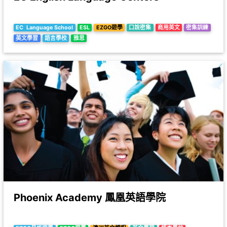
EC Language School
ESL
EZGO遊學
口說密集
商用英文
密集訓練
英文學習
語言學校
雅思
Phoenix Academy 鳳凰英語學院