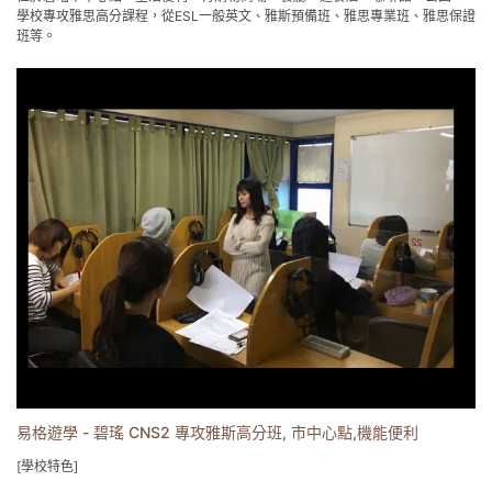
學校專攻雅思高分課程，從ESL一般英文、雅斯預備班、雅思專業班、雅思保證
班等。
為BRITISH COUNCIL 雅思指定報名中心。
小型學校，老師專注學生達成目標。
易格遊學 菲律賓遊學/海外遊學專家'
0800-558-289
www.EzgoAbroad.com.tw
service@ezgoabroad.com.tw
易格遊學 - 碧瑤 CNS2 專攻雅斯高分班, 市中心點,機能便利
[學校特色]