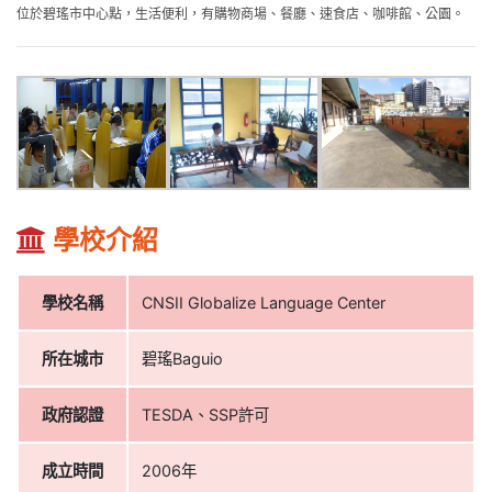
位於碧瑤市中心點，生活便利，有購物商場、餐廳、速食店、咖啡館、公園。
學校專攻雅思高分課程，從ESL一般英文、雅斯預備班、雅思專業班、雅思保證
班等。
為BRITISH COUNCIL 雅思指定報名中心。
小型學校，老師專注學生達成目標。
[學校課程]
ESL 一般英文課程
雅思先修班
雅思專業班
雅思保證班
學校介紹
易格遊學 菲律賓遊學/海外遊學專家'
0800-558-289
學校名稱
CNSII Globalize Language Center
www.EzgoAbroad.com.tw
service@ezgoabroad.com.tw
遊學打工/海外工讀/雅思,托福/多益加強班
所在城市
碧瑤Baguio
政府認證
TESDA、SSP許可
成立時間
2006年