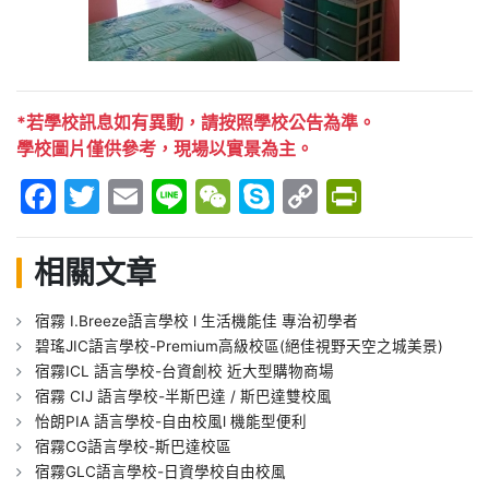
*若學校訊息如有異動，請按照學校公告為準。
學校圖片僅供參考，現場以實景為主。
Facebook
Twitter
Email
Line
WeChat
Skype
Copy
PrintFr
Link
相關文章
宿霧 I.Breeze語言學校 l 生活機能佳 專治初學者
碧瑤JIC語言學校-Premium高級校區(絕佳視野天空之城美景)
宿霧ICL 語言學校-台資創校 近大型購物商場
宿霧 CIJ 語言學校-半斯巴達 / 斯巴達雙校風
怡朗PIA 語言學校-自由校風l 機能型便利
宿霧CG語言學校-斯巴達校區
宿霧GLC語言學校-日資學校自由校風