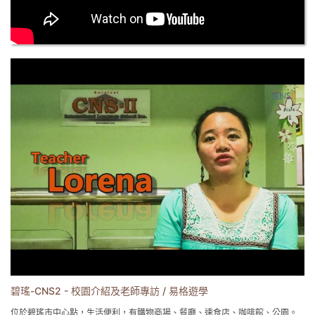
碧瑤-CNS2 - 校園介紹及老師專訪 / 易格遊學
位於碧瑤市中心點，生活便利，有購物商場、餐廳、速食店、咖啡館、公園。