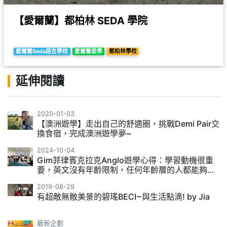
【愛爾蘭】都柏林 SEDA 學院
愛爾蘭Seda語言學校
愛爾蘭遊學
都柏林學校
延伸閱讀
2020-01-03
【澳洲遊學】走出自己的舒適圈，挑戰Demi Pair交
換食宿，完成澳洲遊學夢~
2024-10-04
Gim菲律賓克拉克Anglo遊學心得：學習動機很重
要，英文沒有年齡限制，任何年齡層的人都能夠提
升自己
2019-08-29
有超敵無敵美景的碧瑤BECI~與生活點滴! by Jia
最新企劃