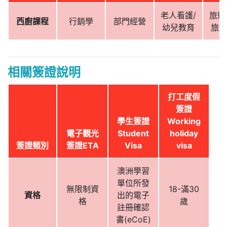
老人看護/
旅遊
西廚課程
行銷學
部門經營
幼兒教育
旅館
相關簽證說明
打工度假
簽證
學生簽證
Working
電子觀光
Student
holiday
簽證類別
簽證ETA
Visa
visa
澳洲學習
單位所發
無限制資
18-滿30
資格
出的電子
格
歲
註冊確認
書(eCoE)