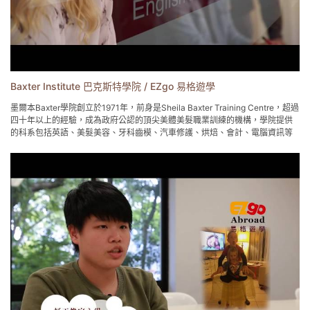
Baxter Institute 巴克斯特學院 / EZgo 易格遊學
墨爾本Baxter學院創立於1971年，前身是Sheila Baxter Training Centre，超過
四十年以上的經驗，成為政府公認的頂尖美體美髮職業訓練的機構，學院提供
的科系包括英語、美髮美容、牙科齒模、汽車修護、烘焙、會計、電腦資訊等
証書及專業文憑課程以及語言課程，學校提供靈活彈性的入學時間，課程安排
以及付款方案。
易格遊學 菲律賓遊學/澳洲遊學/海外遊學專家
0800-558-289
www.EzgoAbroad.com.tw
service@ezgoabroad.com.tw