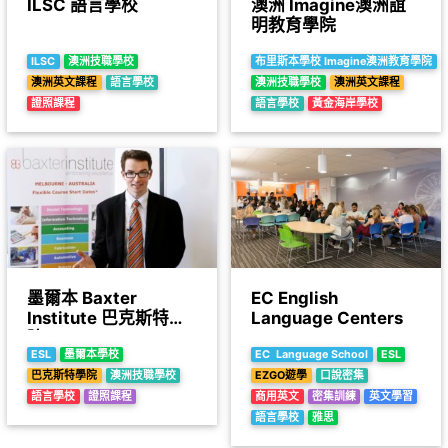
ILSC 語言學校
澳洲 Imagine澳洲誼
明教育學院
ILSC
澳洲技職學校
布里斯本學校 Imagine澳洲教育學院
澳洲英文課程
語言學校
澳洲技職學校
澳洲英文課程
證照課程
語言學校
黃金海岸學校
墨爾本 Baxter
EC English
Institute 巴克斯特學
Language Centers
院
ESL
墨爾本學校
EC Language School
ESL
巴克斯特學院
澳洲技職學校
EZGO遊學
口說密集
語言學校
證照課程
商用英文
密集訓練
英文學習
語言學校
雅思