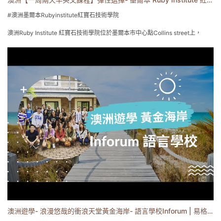
#澳洲墨爾本Rubyinstitute紅寶石技術學院
澳洲Ruby Institute 紅寶石技術學院位於墨爾本市中心點Collins street上，
熱鬧的街道生活機能與交通便利，現代化教室設施與明亮的教學環境，
有豐富經驗的資深團隊致力推廣多元化國際環境。
課程可安排彈性{一周兩天半}密集學習，
其他時間可分配打工時間或是複習功課
從一般英文課程、商用管理、行銷文憑證書專業課程。
EZgo易格遊學 菲律賓遊學/海外遊學專家
0800-558-289
www.EzgoAbroad.com.tw
service@ezgoabroad.com.tw
主題式遊學/打工遊學/海外企業帶薪實習/專業證照文憑/親子遊學
#EZgo易格國際教育諮詢中心
澳洲遊學- 浪漫悠哉的衝浪天堂黃金海岸- 語言學校Inforum | 易格遊學