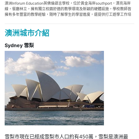
澳洲Inforum Education英佛倫語言學校，位於黃金海岸southport，漂亮海岸
線，餐廳林立，擁有獨立校園舒適的教學環境及新穎的硬體設施，學校教師皆
擁有多年豐富的教學經驗，隨時了解學生的學習進度，還提供打工遊學工作培
訓課程與demi pair交換食宿課程為最受歡迎!
澳洲城市介紹
澳洲Inforum 語言學校特色
走路5分鐘即可抵達購物中心，生活機能相當便利。
Sydney 雪梨
獨立的校區，多元化國籍學生，超低華人比率。
小班團體教學。
免費提供工作培訓相關資訊
嚴格執行“English Only ”在校說英語政策
多樣化實習課程: 義式咖啡、攝影等
每星期五針對課程及學生的上課情形做最佳改善調整
多樣化選修課程：加強會話、多益、新聞24小時 (時事討論)、國際商用英文。
每星期五下午多樣化的課外活動：衝浪、海灘排球、烤肉等
每個月一次，邀請“澳洲神秘嘉賓 ”跟同學分享澳洲的大小趣味事物及個人經驗
分享 。
🔶澳洲打工遊學英文課程與Demi Pair交換食宿方案
https://www.ezgoabroad.com.tw/study-in-australia-demipair/
🔶澳洲英文課程與Demi Pair 學姊新得分享:
https://www.ezgoabroad.com.tw/demi-pair-study/
雪梨市現在已經成雪梨市人口約有450萬，雪梨是澳洲最
🔶澳洲語言學校介紹 : https://www.ezgoabroad.com.tw/au-intro-2/