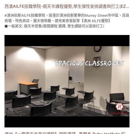
話.。
西澳AILFE技職學院-兩天半課程優勢,學生彈性安排讀書與打工(EZgo易格遊學)
#澳洲伯斯AILFE技職學院，座落於澳洲伯斯繁華的Murray Street市中區，百貨
EZgo易格遊學 菲律賓遊學/海外遊學專家 0800-558-289
商場、特色商店、露天咖啡廳、道地美食餐館等【澳洲 AILFE優勢】
官網www.EzgoAbroad.com.tw
■一般英文: 兩天半密集/夜間課程 選擇, 學生課餘可以安排打工!
信箱: service@ezgoabroad.com.tw
■ 熱門科系: 廚師課程/ 幼兒教育/ 商業管理/行銷溝通等~
遊學打工/企業有薪實習/語言學校/專業文憑證書規劃
易格遊學 菲律賓遊學/海外遊學專家 0800-558-289
www.EzgoAbroad.com.tw
service@ezgoabroad.com.tw
主題式遊學/打工遊學/海外企業帶薪實習/專業證照文憑/親子遊學
澳洲【一周兩天半英文課程】彈性選擇- 墨爾本 Ruby Institute 紅寶石技術學院