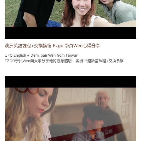
澳洲英語課程+交換換宿 Ezgo 學員Wen心得分享
UFO English + Demi pair Wen from Taiwan
EZGO學員Wen向大家分享他的親身體驗 - 澳洲12週語言課程+交換食宿
What is 【交換食宿English + Demi Program】呢?
利用課餘時間，每周20個小時，協助寄宿家庭家務事處理，與陪伴小朋友(遊戲
或做工課)的一個方式 。而寄宿家庭,提供一周 7天, 三餐以及 單人房住宿免費，
來當作互換的另類文化體驗。
Wen同時也用文字記錄她的學習心得
http://www.ezgoabroad.com.tw/experienceofdemipair/
易格遊學 澳洲遊學/海外遊學專家'
0800-558-289
www.EzgoAbroad.com.tw
service@ezgoabroad.com.tw