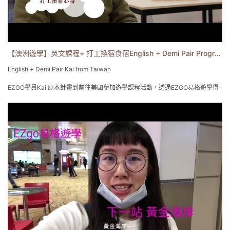
【澳洲遊學】英文課程+ 打工換宿食宿English + Demi Pair Program - 易格遊學
English + Demi Pair Kai from Taiwan
EZGO學員Kai 原本計畫到前往美國參加遊學課程活動，透過EZGO易格遊學得
知澳洲英文課程+ 交換食宿English + Demi Pair Program利用每周20小時協助
家裡事務以及陪伴小朋友玩樂等獲得食宿與伙食互惠方式，深入體驗當地寄宿
家庭的深層文化經驗。
今年來到有舒適的氣候、漂亮的沿海岸的黃金海岸Gold Coast –Inforum
Education Australia，學校是間而富有人情味的小型國際語言中心，來自國際
25個國家而台灣學生比例低的小班制教學，有更多機會充分表達英文與每個同
學、老師、學校工作人互動像一家人般的融洽，也得到許多的協助。
聽聽看她的經驗分享喔!
🔶澳洲Demi Pair打工換宿遊學心得分享:
https://www.ezgoabroad.com.tw/demi-pair-study/
🔶 ezgo官網: https://www.ezgoabroad.com.tw/