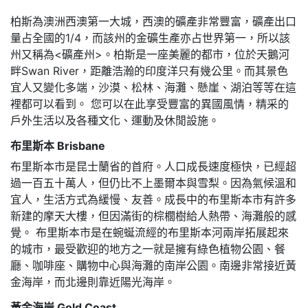
柏斯為澳洲西澳第一大城，西澳的礦產非常豐富，礦產出口
量占全國的1/4，而該州的金礦生產亦占世界第一，所以該
州又稱為<礦產州>。柏斯是一座美麗的都市，位於天鵝河
畔Swan River，距離浩瀚的印度洋只有幾公里。而其景色
宜人又變化多端，沙漠、松林、海灘、懸崖、湖泊等等在這
裡都可以看到。 您可以在此享受豐富的異國風情，精采的
戶外生活以及各種文化、運動及休閒設施。
布里斯本 Brisbane
布里斯本市是昆士蘭省的首府。人口成長速度極快，已經超
過一百五十萬人，但仍比不上墨爾本與雪梨。因為氣候溫和
宜人，生活方式為緩慢、友善。成長中的布里斯本市有許多
新建的摩天大樓，但因滿街的棕櫚樹給人熱帶、海灘般的感
覺。 布里斯本市是在蜿蜒流經的布里斯本河兩岸拓展起來
的城市，最受歡迎的地方之一就是擁有綠色植物公園、餐
廳、咖啡座、購物中心與海灘的南岸公園。南邊非常接近黃
金海岸，而北邊則靠近陽光海岸。
黃金海岸 Gold Coast