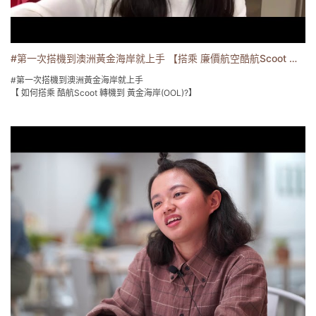
#第一次搭機到澳洲黃金海岸就上手 【搭乘 廉價航空酷航Scoot 到黃金海岸(OOL)】
#第一次搭機到澳洲黃金海岸就上手
【 如何搭乘 酷航Scoot 轉機到 黃金海岸(OOL)?】
澳洲黃金海岸Gold Coast 擁有漂亮的海岸線 、綿細的沙灘🏖 、舒服的天氣、
華人比例少，為遊學打工與觀光旅遊最佳勝地。
澳洲黃金海岸遊學打工 、旅遊，搭乘廉價航空酷航Scoot可以購買到經濟實惠
的票價。
在桃園機場 Check in 會先拿到兩段機票(台灣到新加坡+ 新加坡到黃金海岸) ，
行李為直掛到黃金海岸，經由"新加坡"轉機到黃金海岸機場(OOL)，可利用轉機
空檔在機場品嘗新加坡美食喔~😀😀😀
#澳洲遊學 #菲律賓遊學 #愛爾蘭遊學 #加拿大遊學
想了解更多遊學的資訊嗎?
✈️一同海外遊學去吧,詳情請洽EZgo ✈️
☑️易格免費諮詢電話:0800-
☑️易格線上諮詢表單:http://goo.gl/xqSKF3
☑️易格官網:http://www.ezgoabroad.com.tw/