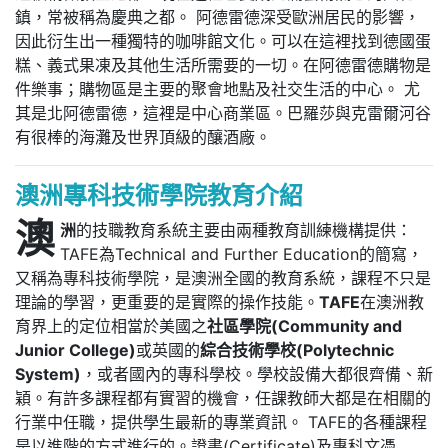
鎮，常被稱為慶典之都。 阿德雷德深受歐洲居民的影響，
因此衍生出一種獨特的咖啡館文化。可以在這裡找到德國蛋
糕、義式果凍及其他生活所需要的一切。在阿德雷德購物是
件樂事；購物區是主要的聚會地點及社交生活的中心。 尤
其是北阿德雷德，這裡是中心商業區。巴羅莎與克雷爾河谷
有很棒的海灘及世界頂級的釀酒廠。
澳洲專科技術學院教育介紹
澳
洲
的技職教育系統主要由兩種教育訓練機構提供：
TAFE為Technical and Further Education的簡寫，
又稱為專科技術學院，是澳洲全國的教育系統，課程不只是
理論的學習，更重要的是實際的操作技能。
TAFE
在澳洲教
育界上的定位相當於美國之
社區學院(Community and
Junior College)
或英國的
綜合技術學校(Polytechnic
System)
，或者國內的專科學校。學校設備大都很齊備、新
穎。有許多課程都有實習的機會，任課教師大都是在相關的
行業中任職，提供學生最新的專業資訊。 TAFE的各種課程
是以進階的方式進行的。證書(Certificate)及專科文憑