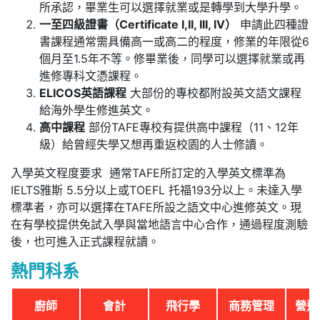
所承認，畢業生可以選擇就業或是轉學到大學升學。
一至四級證書（
Certificate I,II, III, IV
）
申請此四種證
書課程通常需具備高一或高二的程度，修業的年限從6
個月至1.5年不等。修畢業後，同學可以選擇就業或再
進修專科文憑課程。
ELICOS
英語課程
大部份的專校都附設英文語文課程
給海外學生修進英文。
高中課程
部份TAFE專校有提供高中課程（11、12年
級）給曾經失學又想再重返校園的人士修讀。
入學英文程度要求 通常TAFE所訂定的入學英文標準為
IELTS雅斯 5.5分以上或TOEFL 托福193分以上。未達入學
標準者，亦可以選擇在TAFE所設之語文中心進修英文。現
在有學校提供免試入學與當地語言中心合作，通過程度測驗
後，也可進入正式課程就讀。
熱門科系
廚師
會計
飛行學
商務管理
營造