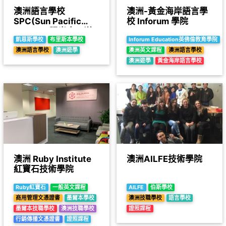
澳洲語言學校
澳洲-黃金海岸語言學
SPC(Sun Pacific
校 Inforum 學院
College)陽光太平洋
學院-獨立校園舍與伙
凱恩斯學校
布里斯本學校
Inforum Education英佛倫教育學院
食三餐全包度假式學習
澳洲語言學校
澳洲遊學
澳洲英文課程
澳洲語言學校
澳洲遊學
黃金海岸語言學校
澳洲 Ruby Institute
澳洲AILFE技術學院
紅寶石技術學院
Ruby紅寶石
一般英文課程
AILFE
伯斯學校
商用管理文憑證書
墨爾本學校
澳洲技職學校
語言學校
墨爾本技職學校
澳洲技職學校
證照課程
行銷傳播文憑證書
證照課程