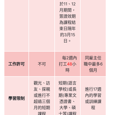
於11、12
月期間，
簽證效期
為課程結
束日隔年
的3月15
日。
每2週內
同雇主任
工作許可
不可
打工
48
小
職中最多6
時
個月
觀光、訪
短期(語言
友、探親
學校)或長
進行17週
或進行不
期(專業文
內的學習
學習限制
超過三個
憑證書、
或訓練課
月的短期
大學、碩
程
課程
士等)課程