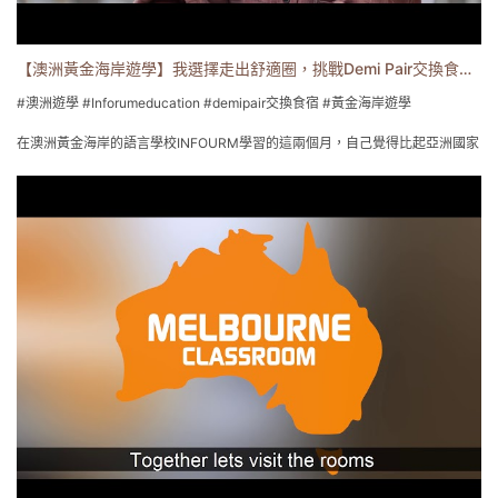
EZgo易格遊學 菲律賓遊學/海外遊學專家
0800-558-289
www.EzgoAbroad.com.tw
【澳洲黃金海岸遊學】我選擇走出舒適圈，挑戰Demi Pair交換食宿，完成澳洲遊學夢 l易格遊學
service@ezgoabroad.com.tw
遊學打工/海外企業有薪實習/雅思,托福/多益加強班
#澳洲遊學 #Inforumeducation #demipair交換食宿 #黃金海岸遊學
在澳洲黃金海岸的語言學校INFOURM學習的這兩個月，自己覺得比起亞洲國家
的填鴨式教學，真的更喜歡他們那種快樂的學習方式，老師會利用遊戲的方
式，讓大家一起討論、思考答案，或者是上課利用小團組的方式，讓每個人都
能跟上大家的進度，因為是小班制，老師也會照顧及注意到每個人的學習狀
況，也會主動問妳有沒有任何問題，這樣的學習方式，不能說完全零壓力，但
是學習的過程，大家一起進步的感覺，真的很開心。
在INFOURM學習的這兩個月之中，我覺得自己的英文進步真的蠻多的，尤其一
直想增進自己的英文聽力及口說，從一開始不敢開口，到後來能跟同學之間開
心的聊天，能明顯感受到自己在進步的感覺，真的很棒!
除此之外，也認識了不少來自世界各地的人，有巴西、西班牙、日本、法國…等
多國文化，大家在上課都會踴躍的舉手發問及回答，一開始自己真的覺得不太
能適應，但後來也漸漸的跟著大家一起舉手回答問題~~上課蠻多時候都是藉由
活動來學習，所以跟大家互動的機會真的很多，一開始自己也是蠻害羞的，但
後來因為大家都很熱情，漸漸地融入大家後，就能跟大家一起上台發表、一起
大笑，這種感覺真的很感動.