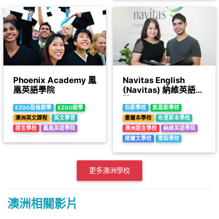
Phoenix Academy 鳳
Navitas English
凰英語學院
(Navitas) 納維英語學
院
EZGO易格遊學
EZGO遊學
伯斯學校
凱恩斯學校
澳洲英文課程
英文學習
墨爾本學校
布里斯本學校
語言學校
鳳凰英語學院
澳洲語言學校
納維英語學院
達爾文學校
雪梨學校
更多澳洲學校
澳洲相關影片