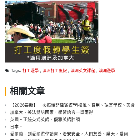
Tags:
打工遊學
,
澳洲打工度假
,
澳洲英文課程
,
澳洲遊學
相關文章
【2026最新】一次搞懂菲律賓遊學l校風、費用、語言學校、美食
加拿大 - 英法雙語國家，學習語言一舉兩得
英國 - 正統英式英語，優雅英語腔調
日本 -
愛爾蘭 - 到愛爾遊學讀書，治安安全，人們友善、樂天，愛爾蘭的教育在歐洲名列前茅的，許多著名的科技產業中心，有【歐洲矽谷】之稱，華人比例少，適合全英文的學習環境，環遊歐洲超便利。