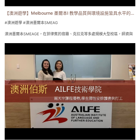
為何會選擇交換食宿-Demi Pair?
【澳洲遊學】Melbourne 墨爾本l 教學品質與環境設施皆具水平的SMEAG
主要這交換食宿可以透過每週20小時，在課餘時間協助寄宿家庭家務事處理跟
陪伴小朋友遊戲、玩樂，可以換取住宿與三餐全免來節省費用開銷，加上可以
#澳洲遊學 #澳洲墨爾本SMEAG
與當地人一起生活體驗為我選擇的原因。
澳洲墨爾本SMEAGE，在菲律賓的宿霧、克拉克等多處規模大型校區，師資與
設施皆有一定品質。SMEAG位於墨爾本的中央商務區，校區地理位置優越，學
EZgo易格國際教育 / 海外遊學專家
校到火車站路程約5分鐘，周遭有許多商店、餐廳、咖啡廳、速食店、公園，鄰
0800-558-289
近墨爾本大學，還有許多特色景點，如維多莉亞女王市場、皇家植物園、國家
🔶易格網站: https://www.EzgoAbroad.com.tw
圖書館，還可搭乘免費電車環繞市區一遊。
🔶遊學心得分享: https://bit.ly/40NRBU9
SMEAG學校特色:
遊學打工/海外企業有薪企業實習/專業證書文憑
 位於墨爾本市中心機能便利，交通便利、佳餚美味餐廳林立。
 環境設備新穎、現代化設計時尚、教室乾淨明亮。
 學校有親切、熱忱中文服務人員。
 為學生制定專屬學習計畫，針對學生弱項進行加強。
 期中與期末評量，從入學到最後課程結束期間的進步。
 小班制教學-淡季平均10~13個 (旺季 15~18個) 。
 來自10多國籍學生比例多元，華人比例低 (3%)。
 每週長達30小時課程學習(必修與選修) 。
 課程時段多樣化，提供白天班與夜間班課程
 姊妹校於菲律賓宿霧與澳洲打工度假銜接優勢。
 打工度假飯店工作安置首選。
 學校定期舉辦校內外活動 如Job club、運動、烤肉BBQ、多國文化交流會