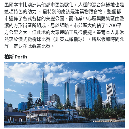
墨爾本市比澳洲其他都市更為歐化，人種的混合無疑地也是
這項特色的助力 。最特別的應該是建築物跟食物，整個都
市遍佈了各式各樣的美麗公園，而商業中心區與購物區由整
潔的方形街區所組成，易於認路。市郊區大約佔了1,700平
方公里之大，但此地的大眾運輸工具很便捷。墨爾本人非常
熱衷於澳式橄欖球比賽（非英式橄欖球），所以假如時間允
許一定要在此觀賞比賽。
柏斯 Perth