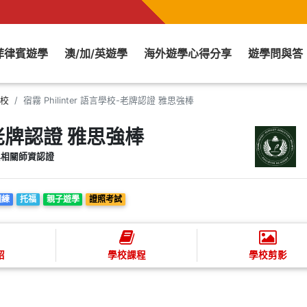
菲律賓遊學
澳/加/英遊學
海外遊學心得分享
遊學問與答
學校
宿霧 Philinter 語言學校-老牌認證 雅思強棒
校-老牌認證 雅思強棒
驗與相關師資認證
訓練
托福
親子遊學
證照考試
紹
學校課程
學校剪影