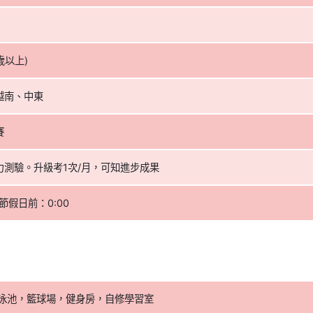
歲以上)
越南、中東
賽
聽力測驗。升級考1次/月，可知進步成果
節假日前：0:00
游泳池，籃球場，健身房，自修學習室