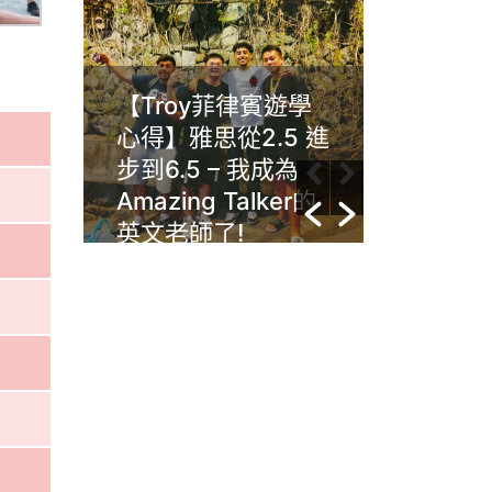
遊學
Gim菲律賓克拉克
Wend
5 進
Anglo遊學心得：學
霧IMS
成為
習動機很重要，英
尋語言
er的
文沒有年齡限制，
點之旅
任何年齡層的人都
能夠提升自己