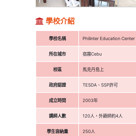
學校介紹
【菲律賓遊學】宿
霧I.Breeze語言學校
學校名稱
Philinter Education Center
心得分享 by Lihan
所在城市
宿霧Cebu
校區
馬克丹島上
政府認證
TESDA、SSP許可
成立時間
2003年
講師人數
120人，外籍師約4人
學生容納量
250人