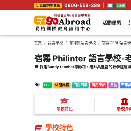
0800-558-289
|
免費諮詢專線
LINE
活動優惠
首頁
語言學校
菲律賓語言學校
宿霧CEBU語言
宿霧 Philinter 語言學
採用Buddy teacher導師制，老師具豐富的教學經
ESL
休閒風格
口說密集
商用英語
多益
密集
學校特色
學校介
學校特色