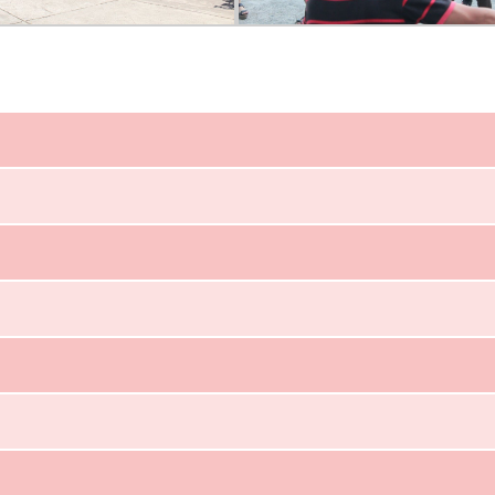
【碧瑤旅遊】浪漫
【Troy菲律賓
西班牙古鎮Vigan自
心得】雅思從2.
由行與美食分享~
步到6.5 – 我
Amazing Talk
英文老師了!