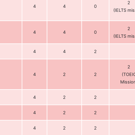
2
4
4
0
(IELTS mis
2
4
4
0
(IELTS mis
4
4
2
2
4
2
2
(TOEI
Missio
4
2
2
4
2
2
4
2
2