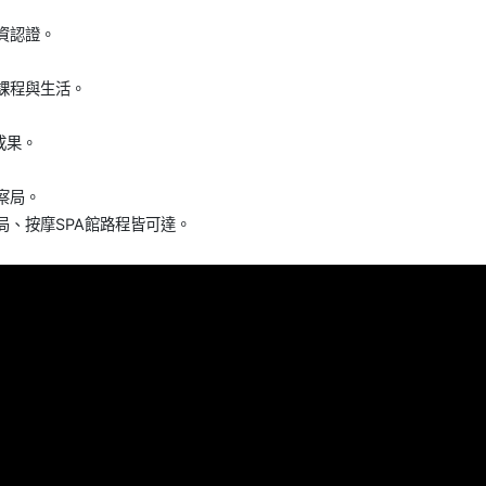
資認證。
校課程與生活。
成果。
察局。
、按摩SPA館路程皆可達。