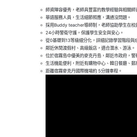
師資陣容優秀，老師具豐富的教學經驗與相關師
華語服務人員，生活細節照應，溝通沒問題。
採用Buddy teacher導師制，老師協助學生在
24小時警衛守護，保護學生安全與安心。
從0基礎到13等級細分化，詳細記錄學習階段與
鄰近休閒渡假村、高級飯店，適合潛水、游泳。
位於宿霧島中優美的麥克丹島，鄰近市政府，警
生活機能便利，附近有購物中心、韓日餐廳、郵局
距離宿霧麥克丹國際機場約 5分鐘車程。