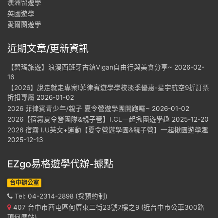
澳洲留遊學
英國遊學
愛爾蘭遊學
近期文章/更新資訊
【碧瑤旅遊】浪漫西班牙古鎮Vigan自由行與美食分享~
2026-02-
16
【2026】說走就走專案!菲律賓遊學學校淡季優惠-星宇航空9折訂票
折扣專屬
2026-01-02
2026 菲律賓青少年/親子 夏令營遊學團開跑囉~
2026-01-02
2026【宿霧夏令營團隊&親子營】I.CL一起揪團遊學趣
2025-12-20
2026 宿霧 I.U英文+運動【夏令營遊學團&親子營】一起揪團遊學趣
2025-12-13
EZgo易格遊學代辦-據點
台中辦公室
Tel: 04-2314-2898 (採預約制)
407 台中市西屯區何厝東二街23號7樓之9 (近台中市公車300路
頂何厝站)