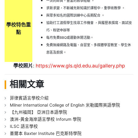
一流的師資，豐富的教學經驗 。
求新求變，不斷補充新知識於課程中，重學術教學 。
與眾多知名的國際訓練中心長期配合 。
協助打工渡假學生找尋工作機會 ，與履歷表撰寫、面試技
學校特色重
巧、稅號申辦等
點
每月免費BBQ或運動休閒活動。
免費無線網路及電腦、自習室、多媒體學習教室、學生休
息區及廚房。
學校照片
:
https://www.gls.qld.edu.au/gallery.php
相關文章
菲律賓語言學校介紹
Milner International College of English 米勒國際英語學院
【九州福岡】 亞洲日本語學院
澳洲-黃金海岸語言學校 Inforum 學院
ILSC 語言學校
墨爾本 Baxter Institute 巴克斯特學院