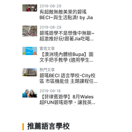
2019-08-29
有超敵無敵美景的碧瑤
BECI~與生活點滴! by Jia
2019-08-29
碧瑤遊學不是想像中無聊~
超激推好玩!跟著Jia吃喝玩
樂去~
實用文章
【澳洲境內體檢Bupa】圖
文手把手教學 (適用學生簽
證/打工度假簽證)
熱門文章
碧瑤BECI 語言學校-City校
區 市區機能佳 主題課程任
選
2019-09-18
【菲律賓遊學】8月Wales
超FUN碧瑤遊學，讓我英文
表達進步神速、生活美食景
點推薦
推薦語言學校