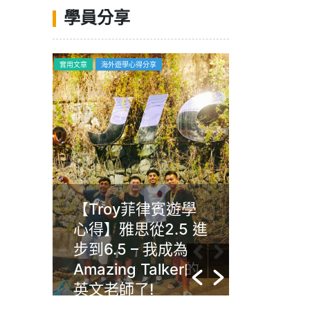
學員分享
喝玩樂
實用文章
海外遊學心得分享
海外遊學心得分享
浪漫
【Troy菲律賓遊學
Gim菲
an自
心得】雅思從2.5 進
Angl
~
步到6.5 – 我成為
習動機
Amazing Talker的
文沒有
英文老師了!
任何年
能夠提