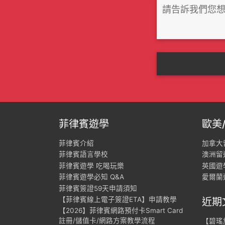
菲律賓遊學
歐美
菲律賓介紹
加拿大
菲律賓語言學校
澳洲留
菲律賓遊學 吃喝玩樂
英國遊
菲律賓遊學必知 Q&A
愛爾蘭
菲律賓簽證59天申請須知
【菲律賓線上電子簽證ETA】申請教學
近期
【2026】菲律賓網路預付卡Smart Card
註冊/儲值卡/網路方案教學流程
【碧瑤