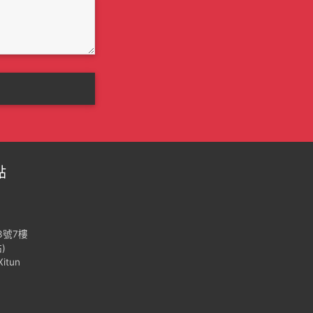
點
3號7樓
)
Xitun