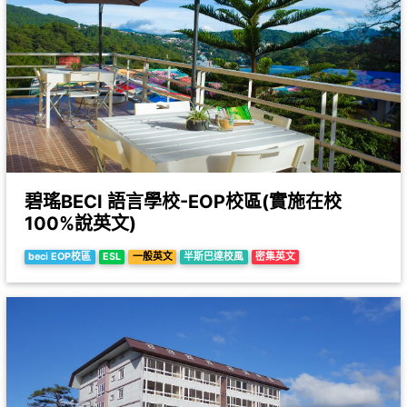
碧瑤BECI 語言學校-EOP校區(實施在校
100%說英文)
beci EOP校區
ESL
一般英文
半斯巴達校風
密集英文