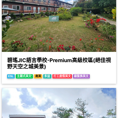
碧瑤JIC語言學校-Premium高級校區(絕佳視
野天空之城美景)
ESL
主題式英文'
商英
多益
打工度假英文
銀髮族英文