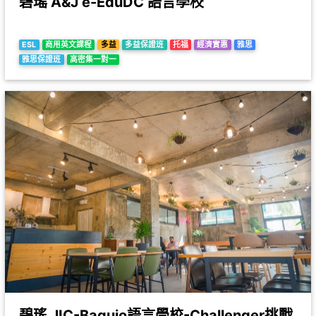
碧瑤 A&J e-EduDC 語言學校
ESL
商用英文課程
多益
多益保證班
托福
經濟實惠
雅思
雅思保證班
高密集一對一
碧瑤 JIC-Baguio語言學校-Challenger挑戰