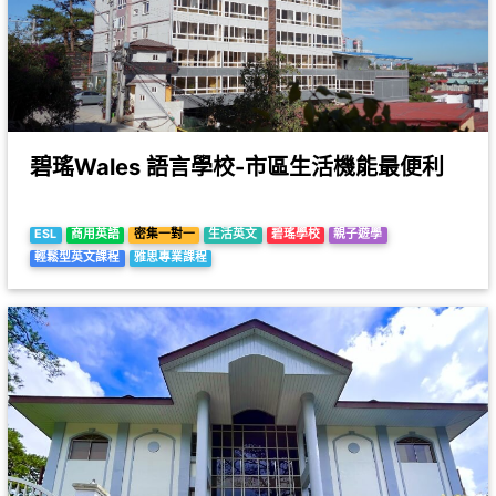
碧瑤Wales 語言學校-市區生活機能最便利
ESL
商用英語
密集一對一
生活英文
碧瑤學校
親子遊學
輕鬆型英文課程
雅思專業課程