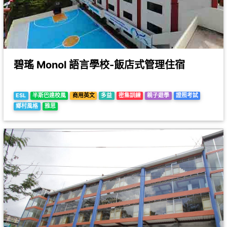
碧瑤 Monol 語言學校-飯店式管理住宿
ESL
半斯巴達校風
商用英文
多益
密集訓練
親子遊學
證照考試
鄉村風格
雅思