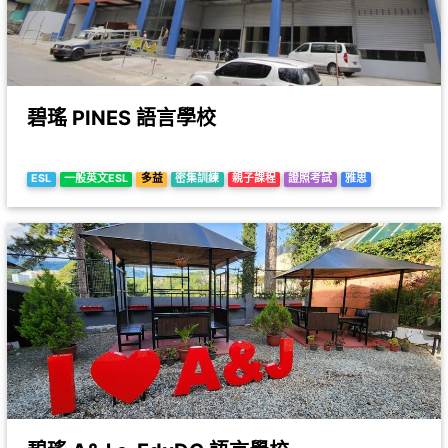
碧瑤 PINES 語言學校
ESL
一般英文ESL
多益
密集訓練
親子課程
證照考試
雅思