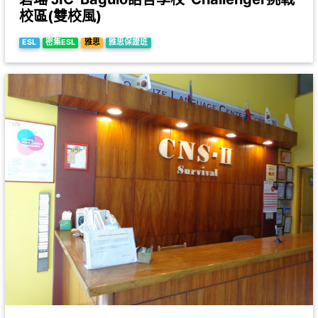
校區(雙校風)
ESL
密集ESL
雅思
雅思保證班