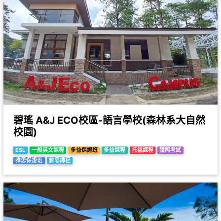
碧瑤 A&J ECO校區-語言學校(森林系大自然
校園)
ESL
一般英文課程
多益保證班
多益課程
托福課程
證照考試
雅思保證班
雅思課程