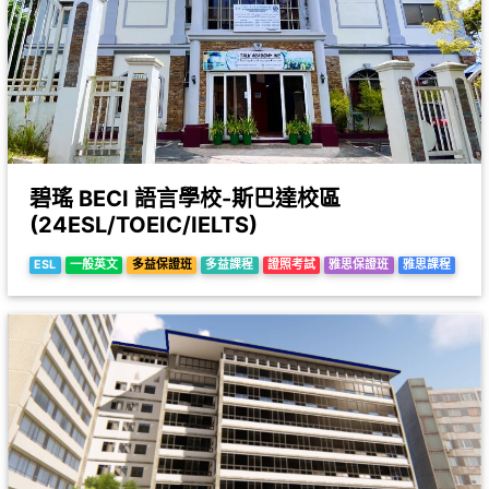
碧瑤 BECI 語言學校-斯巴達校區
(24ESL/TOEIC/IELTS)
ESL
一般英文
多益保證班
多益課程
證照考試
雅思保證班
雅思課程