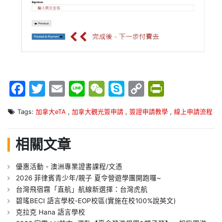
Facebook
Twitter
Email
Line
WeChat
Skype
Copy
PrintFr
Link
Tags:
加拿大eTA
,
加拿大觀光簽申請
,
簽證申請教學
,
線上申請流程
相關文章
優惠活動 - 澳洲專業證書課程/文憑
2026 菲律賓青少年/親子 夏令營遊學團開跑囉~
台灣飛宿霧「直航」航線新選擇：台灣虎航
碧瑤BECI 語言學校-EOP校區(實施在校100%說英文)
克拉克 Hana 語言學校