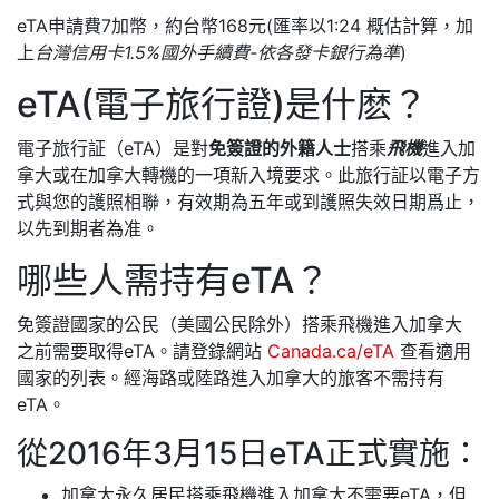
eTA申請費7加幣，約台幣168元(匯率以1:24 概估計算，加
上
台灣信用卡1.5%國外手續費-依各發卡銀行為準
)
eTA(電子旅行證)是什麽？
電子旅行証（eTA）是對
免簽證的外籍人士
搭乘
飛機
進入加
拿大或在加拿大轉機的一項新入境要求。此旅行証以電子方
式與您的護照相聯，有效期為五年或到護照失效日期爲止，
以先到期者為准。
哪些人需持有eTA？
免簽證國家的公民（美國公民除外）搭乘飛機進入加拿大
之前需要取得eTA。請登錄網站
Canada.ca/eTA
查看適用
國家的列表。經海路或陸路進入加拿大的旅客不需持有
eTA。
從2016年3月15日eTA正式實施：
加拿大永久居民搭乘飛機進入加拿大不需要eTA，但