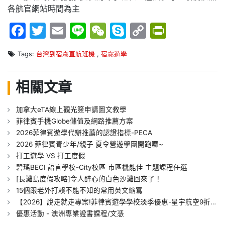
各航官網站時間為主
Facebook
Twitter
Email
Line
WeChat
Skype
Copy
PrintFr
Link
Tags:
台灣到宿霧直航班機
,
宿霧遊學
相關文章
加拿大eTA線上觀光簽申請圖文教學
菲律賓手機Globe儲值及網路推薦方案
2026菲律賓遊學代辦推薦的認證指標-PECA
2026 菲律賓青少年/親子 夏令營遊學團開跑囉~
打工遊學 VS 打工度假
碧瑤BECI 語言學校-City校區 市區機能佳 主題課程任選
[長灘島度假攻略]令人醉心的白色沙灘回來了！
15個跟老外打賴不能不知的常用英文縮寫
【2026】說走就走專案!菲律賓遊學學校淡季優惠-星宇航空9折訂票折扣專屬
優惠活動 - 澳洲專業證書課程/文憑