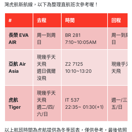
灣虎航新航線，以下為整理直航班次參考喔！
#
去程
時間
回程
長榮 EVA
周一到周
BR 281
周一到周
AIR
日
7:10~10:05AM
日
現幾乎天
亞航 Air
天飛
Z2 7125
現幾乎天
Asia
週日偶爾
10:10~13:20
天飛
沒飛
現幾乎天
虎航
天飛
IT 537
週一/三/
Tiger
週二/四/
22:35~ 01:30(+1)
五/日
六/日
以上航班時間為虎航提供為冬季班表，僅供參考，最後依照