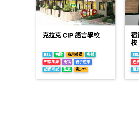
克拉克 CIP 語言學校
宿
ESL
初階
商用英語
多益
ES
密集訓練
托福
親子遊學
經
證照考試
雅思
青少年
雅