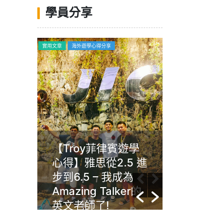
學員分享
喝玩樂
實用文章
海外遊學心得分享
海外遊學心得分享
浪漫
【Troy菲律賓遊學
Gim菲
an自
心得】雅思從2.5 進
Angl
~
步到6.5 – 我成為
習動機
Amazing Talker的
文沒有
英文老師了!
任何年
能夠提