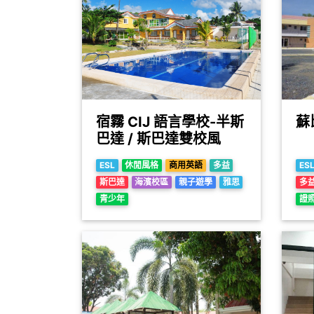
宿霧 CIJ 語言學校-半斯
蘇
巴達 / 斯巴達雙校風
ESL
休閒風格
商用英語
多益
ES
斯巴達
海濱校區
親子遊學
雅思
多
青少年
證