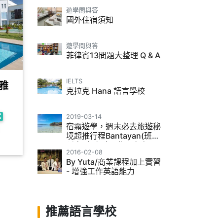
遊學問與答
國外住宿須知
遊學問與答
菲律賓13問題大整理 Q & A
IELTS
-雅
克拉克 Hana 語言學校
試
2019-03-14
宿霧遊學，週末必去旅遊秘
境超推行程Bantayan(班塔
延島) 如何去? 費用多少?
2016-02-08
By Yuta/商業課程加上實習
- 增強工作英語能力
推薦語言學校