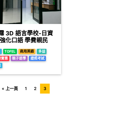
霧 3D 語言學校-日資
校 強化口語 學費親民
L
TOFEL
商用英語
多益
濟實惠
親子遊學
證照考試
思
« 上一頁
1
2
3