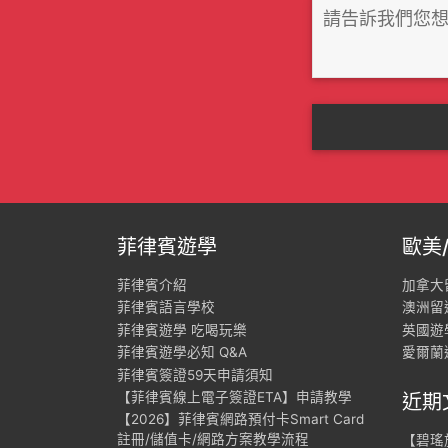
菲律賓遊學
歐美
菲律賓介紹
加拿大
菲律賓語言學校
澳洲留
菲律賓遊學 吃喝玩樂
英國遊
菲律賓遊學必知 Q&A
愛爾蘭
菲律賓簽證59天申請須知
【菲律賓線上電子簽證ETA】申請教學
近期
【2026】菲律賓網路預付卡Smart Card
註冊/儲值卡/網路方案教學流程
【碧瑤