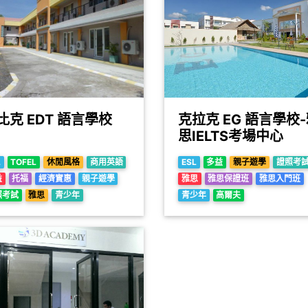
比克 EDT 語言學校
克拉克 EG 語言學校
思IELTS考場中心
L
TOFEL
休閒風格
商用英語
ESL
多益
親子遊學
證照考
益
托福
經濟實惠
親子遊學
雅思
雅思保證班
雅思入門班
照考試
雅思
青少年
青少年
高爾夫