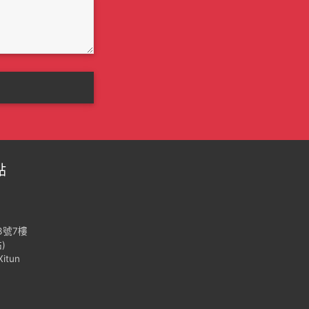
點
3號7樓
)
Xitun