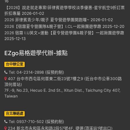
16
【2026】說走就走專案!菲律賓遊學學校淡季優惠-星宇航空9折訂票
折扣專屬
2026-01-02
2026 菲律賓青少年/親子 夏令營遊學團開跑囉~
2026-01-02
2026【宿霧夏令營團隊&親子營】I.CL一起揪團遊學趣
2025-12-20
2026 宿霧 I.U英文+運動【夏令營遊學團&親子營】一起揪團遊學趣
2025-12-13
EZgo易格遊學代辦-據點
台中辦公室
Tel: 04-2314-2898 (採預約制)
407 台中市西屯區何厝東二街23號7樓之9 (近台中市公車300路
頂何厝站)
7F.-9, No.23, Hecuo E. 2nd St., Xitun Dist., Taichung City 407,
Taiwan
台北聯絡處
Tel: 0937-710-502 (採預約制)
234 新北市永和區永和路2段57號4F. 捷運(頂溪站1號出口)