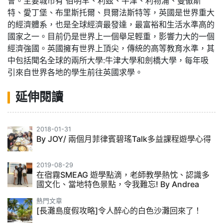
會。主要城市有 伯明罕、利茲、牛津、利物浦、曼徹斯
特、愛丁堡、布里斯托爾、貝爾法斯特等，英國是世界重大
的經濟體系，也是全球經濟最發達，最富裕和生活水準高的
國家之一。目前仍是世界上一個舉足輕重，影響力大的一個
經濟強國。英國擁有世界上頂尖，傳統的高等教育水準，其
中包括聞名全球的兩所大學:牛津大學和劍橋大學，每年吸
引來自世界各地的學生前往英國求學。
延伸閱讀
2018-01-31
By JOY/ 兩個月菲律賓碧瑤Talk多益課程遊學心得
2019-08-29
在宿霧SMEAG 遊學點滴，老師教學熱忱、認識多
國文化、當地特色景點，令我難忘! By Andrea
熱門文章
[長灘島度假攻略]令人醉心的白色沙灘回來了！