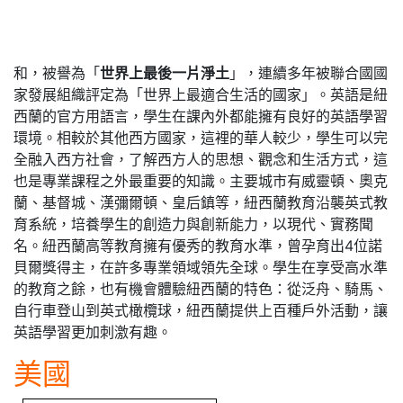
和，被譽為「
世界上最後一片淨土
」，連續多年被聯合國國
家發展組織評定為「世界上最適合生活的國家」。英語是紐
西蘭的官方用語言，學生在課內外都能擁有良好的英語學習
環境。相較於其他西方國家，這裡的華人較少，學生可以完
全融入西方社會，了解西方人的思想、觀念和生活方式，這
也是專業課程之外最重要的知識。主要城市有威靈頓、奧克
蘭、基督城、漢彌爾頓、皇后鎮等，紐西蘭教育沿襲英式教
育系統，培養學生的創造力與創新能力，以現代、實務聞
名。紐西蘭高等教育擁有優秀的教育水準，曾孕育出4位諾
貝爾獎得主，在許多專業領域領先全球。學生在享受高水準
的教育之餘，也有機會體驗紐西蘭的特色：從泛舟、騎馬、
自行車登山到英式橄欖球，紐西蘭提供上百種戶外活動，讓
英語學習更加刺激有趣。
美國