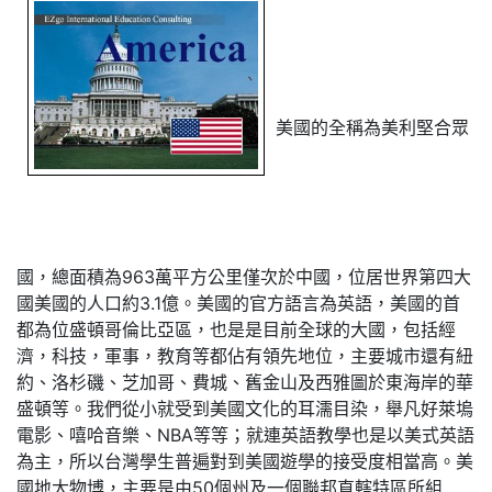
美國的全稱為美利堅合眾
國，總面積為963萬平方公里僅次於中國，位居世界第四大
國美國的人口約3.1億。美國的官方語言為英語，美國的首
都為位盛頓哥倫比亞區，也是是目前全球的大國，包括經
濟，科技，軍事，教育等都佔有領先地位，主要城市還有紐
約、洛杉磯、芝加哥、費城、舊金山及西雅圖於東海岸的華
盛頓等。我們從小就受到美國文化的耳濡目染，舉凡好萊塢
電影、嘻哈音樂、NBA等等；就連英語教學也是以美式英語
為主，所以台灣學生普遍對到美國遊學的接受度相當高。美
國地大物博，主要是由50個州及一個聯邦直轄特區所組