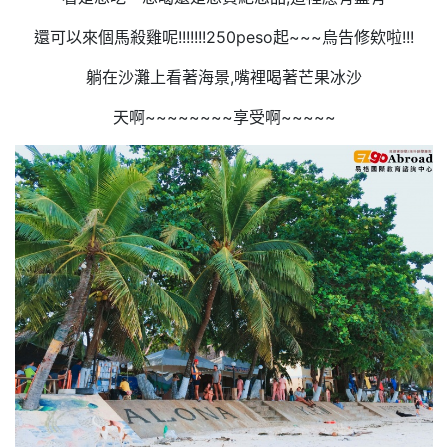
還可以來個馬殺雞呢!!!!!!!250peso起~~~烏告修欸啦!!!
躺在沙灘上看著海景,嘴裡喝著芒果冰沙
天啊~~~~~~~~享受啊~~~~~