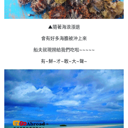
▲隨著海浪漲退
會有好多海膽被沖上來
船夫就現撈給我們吃啦~~~~~
有~鮮~才~敢~大~聲~