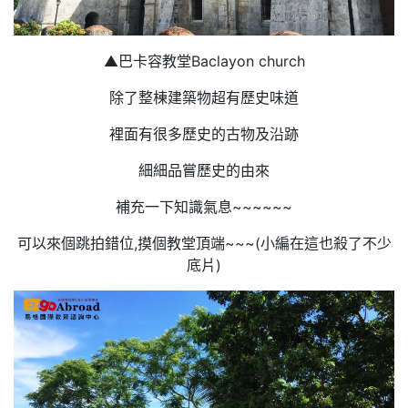
▲巴卡容教堂Baclayon church
除了整棟建築物超有歷史味道
裡面有很多歷史的古物及沿跡
細細品嘗歷史的由來
補充一下知識氣息~~~~~~
可以來個跳拍錯位,摸個教堂頂端~~~(小編在這也殺了不少
底片)