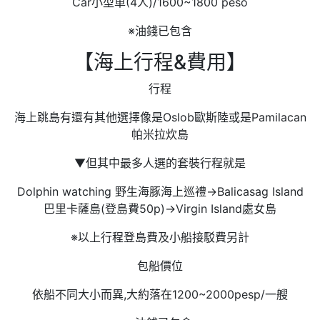
Car小型車(4人)/1600~1800 peso
※油錢已包含
【海上行程&費用】
​行程
海上跳島有還有其他選擇像是Oslob歐斯陸或是Pamilacan
帕米拉炊島
▼但其中最多人選的套裝行程就是
Dolphin watching 野生海豚海上巡禮→Balicasag Island
巴里卡薩島(登島費50p)→Virgin Island處女島
※以上行程登島費及小船接駁費另計
​包船價位
依船不同大小而異,大約落在1200~2000pesp/一艘