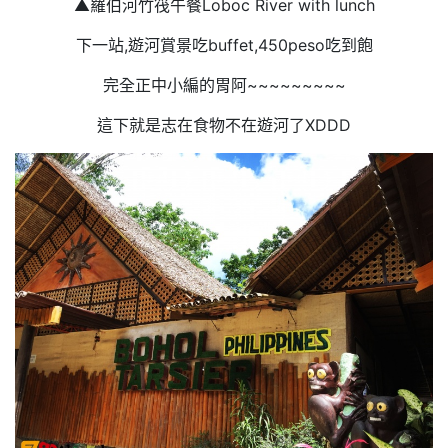
▲羅伯河竹筏午餐Loboc River with lunch
下一站,遊河賞景吃buffet,450peso吃到飽
完全正中小編的胃阿~~~~~~~~~
這下就是志在食物不在遊河了XDDD