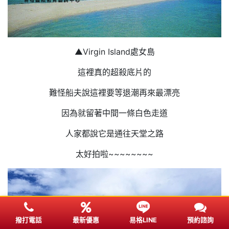
▲Virgin Island處女島
這裡真的超殺底片的
難怪船夫說這裡要等退潮再來最漂亮
因為就留著中間一條白色走道
人家都說它是通往天堂之路
太好拍啦~~~~~~~~
撥打電話
最新優惠
易格LINE
預約諮詢