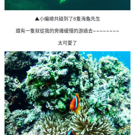
▲小編總共碰到了6隻海龜先生
還有一隻就從我的旁邊緩慢的游過去~~~~~~~~
太可愛了​