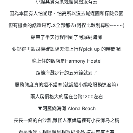
小編其實有某幾個景點沒有去
因為本團有人怕蝴蝶、怕高所以沒去蝴蝶園和探險公園
但有機會的話還是可以全部都去(阿捏比較划算啦~~~~)
結束了半天行程回到了阿羅納海灘
​要記得再跟司機確認隔天海上行程pick up 的時間喔!
晚上住的飯店是Harmony Hostel
距離海灘步行約五分鐘就到了
服務態度真的還不錯!!!!(就說過小編吃服務這套嘛)
兩人房價格大約落在台幣1200左右
▼阿羅納海灘 Alona Beach
長長一條的白沙灘,難怪人家說這裡有小長灘島之稱
看是想吃、想喝還是想買紀念品,這裡應有盡有