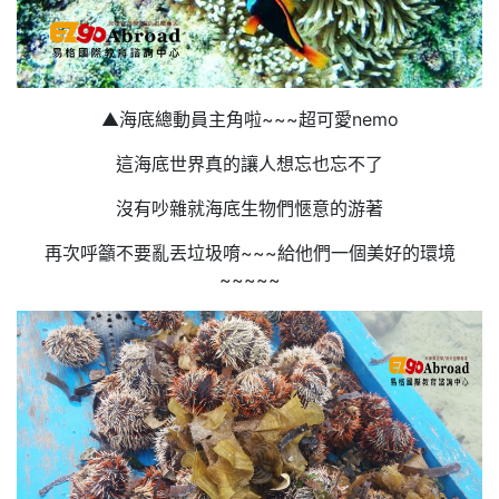
▲海底總動員主角啦~~~超可愛nemo
這海底世界真的讓人想忘也忘不了
沒有吵雜就海底生物們愜意的游著
再次呼籲不要亂丟垃圾唷~~~給他們一個美好的環境
~~~~~