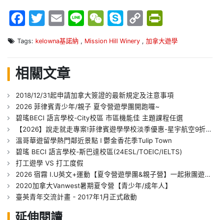
Facebook
Twitter
Email
Line
WeChat
Skype
Copy
PrintFr
Link
Tags:
kelowna基諾納
,
Mission Hill Winery
,
加拿大遊學
相關文章
2018/12/31起申請加拿大簽證的最新規定及注意事項
2026 菲律賓青少年/親子 夏令營遊學團開跑囉~
碧瑤BECI 語言學校-City校區 市區機能佳 主題課程任選
【2026】說走就走專案!菲律賓遊學學校淡季優惠-星宇航空9折訂票折扣專屬
溫哥華遊留學熱門鄰近景點 l 鬱金香花季Tulip Town
碧瑤 BECI 語言學校-斯巴達校區(24ESL/TOEIC/IELTS)
打工遊學 VS 打工度假
2026 宿霧 I.U英文+運動【夏令營遊學團&親子營】一起揪團遊學趣
2020加拿大Vanwest暑期夏令營【青少年/成年人】
臺英青年交流計畫 - 2017年1月正式啟動
延伸閱讀