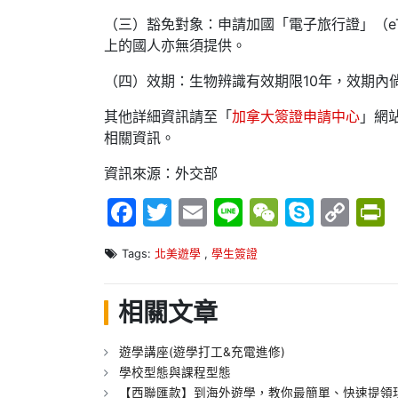
（三）豁免對象：申請加國「電子旅行證」（eT
上的國人亦無須提供。
（四）效期：生物辨識有效期限10年，效期內
其他詳細資訊請至「
加拿大簽證申請中心
」網
相關資訊。
資訊來源：外交部
Facebook
Twitter
Email
Line
WeChat
Skype
Co
P
Lin
Tags:
北美遊學
,
學生簽證
相關文章
遊學講座(遊學打工&充電進修)
學校型態與課程型態
【西聯匯款】到海外遊學，教你最簡單、快速提領