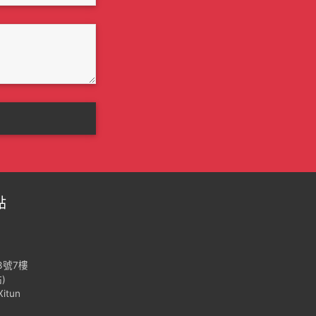
點
3號7樓
)
Xitun