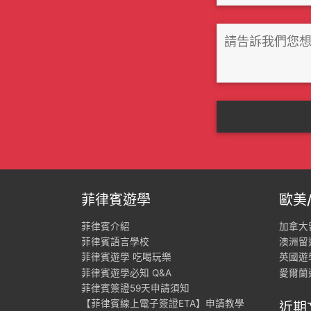
菲律賓遊學
歐美
菲律賓介紹
加拿大
菲律賓語言學校
澳洲留
菲律賓遊學 吃喝玩樂
英國遊
菲律賓遊學必知 Q&A
愛爾蘭
菲律賓簽證59天申請須知
【菲律賓線上電子簽證ETA】申請教學
近期