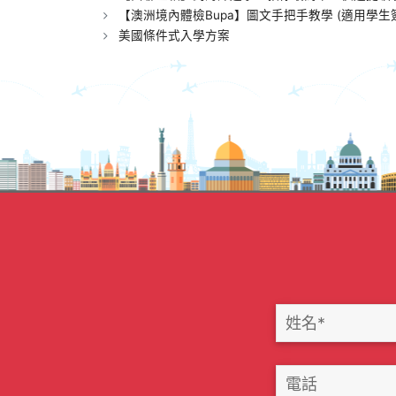
【澳洲境內體檢Bupa】圖文手把手教學 (適用學生簽證/打
美國條件式入學方案