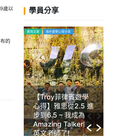
9歲以
學員分享
喝玩樂
實用文章
海外遊學心得分享
海外遊學心得分享
公布的
浪漫
【Troy菲律賓遊學
Gim菲
an自
心得】雅思從2.5 進
Angl
~
步到6.5 – 我成為
習動機
Amazing Talker的
文沒有
英文老師了!
任何年