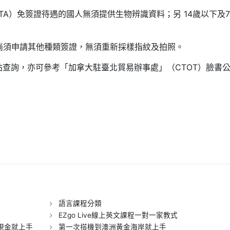
A）免簽證待遇的國人無須提供生物辨識資料；另 14歲以下及7
倘須申請其他種類簽證，無須重新採樣指紋及拍照。
海外遊學心得分享
海外遊學心得分享
菲律賓遊學 吃
站查詢，亦可參考「加拿大駐臺北貿易辦事處」（CTOT）臉書
py
rintFriendly
k
【菲律賓遊學】宿
【碧瑤旅遊】
霧I.Breeze語言學校
西班牙古鎮Vig
心得分享 by Lihan
由行與美食分享
語言課程分類
EZgo Live線上英文課程一對一家教式
現金就上手
第一次搭機到澳洲黃金海岸就上手